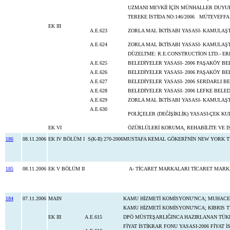
UZMANI MEVKİİ İÇİN MÜNHALLER DUYU
TEREKE İSTİDA NO:146/2006 MÜTEVEFF
EK III
A.E.623
ZORLA MAL İKTİSABI YASASI- KAMULAŞ
A.E.624
ZORLA MAL İKTİSABI YASASI- KAMULAŞ
DÜZELTME: R.E.CONSTRUCTİON LTD.- ER
A.E.625
BELEDİYELER YASASI- 2006 PAŞAKÖY BE
A.E.626
BELEDİYELER YASASI- 2006 PAŞAKÖY BEL
A.E.627
BELEDİYELER YASASI- 2006 SERDARLI BE
A.E.628
BELEDİYELER YASASI- 2006 LEFKE BELED
A.E.629
ZORLA MAL İKTİSABI YASASI- KAMULAŞT
A.E.630
POLİÇELER (DEĞİŞİKLİK) YASASI-ÇEK 
EK VI
ÖZÜRLÜLERİ KORUMA, REHABİLİTE VE İSTİ
186
08.11.2006
EK IV BÖLÜM I
S(K-II) 270-2006
MUSTAFA KEMAL GÖKERİ'NİN NEW YORK T
185
08.11.2006
EK V BÖLÜM II
A- TİCARET MARKALARI TİCARET MARKAL
184
07.11.2006
MAIN
KAMU HİZMETİ KOMİSYONU'NCA; MUHACERET
KAMU HİZMETİ KOMİSYONU'NCA; KIBRIS TÜ
EK III
A.E.615
DPÖ MÜSTEŞARLIĞINCA HAZIRLANAN TÜKET
FİYAT İSTİKRAR FONU YASASI-2006 FİYAT