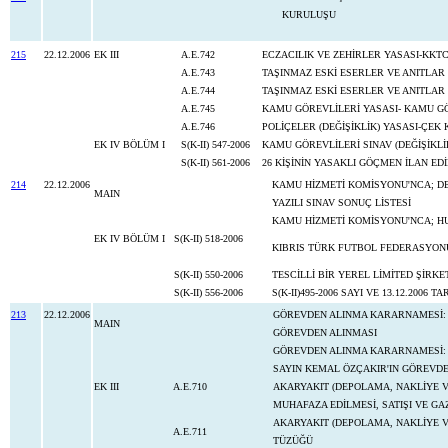
KURULUŞU
215
22.12.2006
EK III
A.E.742
ECZACILIK VE ZEHİRLER YASASI-KKT
A.E.743
TAŞINMAZ ESKİ ESERLER VE ANITLAR
A.E.744
TAŞINMAZ ESKİ ESERLER VE ANITLAR
A.E.745
KAMU GÖREVLİLERİ YASASI- KAMU GÖ
A.E.746
POLİÇELER (DEĞİŞİKLİK) YASASI-Ç
EK IV BÖLÜM I
S(K-II) 547-2006
KAMU GÖREVLİLERİ SINAV (DEĞİŞİKL
S(K-II) 561-2006
26 KİŞİNİN YASAKLI GÖÇMEN İLAN ED
214
22.12.2006
KAMU HİZMETİ KOMİSYONU'NCA; DE
MAIN
YAZILI SINAV SONUÇ LİSTESİ
KAMU HİZMETİ KOMİSYONU'NCA; HUK
EK IV BÖLÜM I
S(K-II) 518-2006
KIBRIS TÜRK FUTBOL FEDERASYONU
S(K-II) 550-2006
TESCİLLİ BİR YEREL LİMİTED ŞİRK
S(K-II) 556-2006
S(K-II)495-2006 SAYI VE 13.12.2006
213
22.12.2006
GÖREVDEN ALINMA KARARNAMESİ: 
MAIN
GÖREVDEN ALINMASI
GÖREVDEN ALINMA KARARNAMESİ:
SAYIN KEMAL ÖZÇAKIR'IN GÖREVDE
EK III
A.E.710
AKARYAKIT (DEPOLAMA, NAKLİYE VE
MUHAFAZA EDİLMESİ, SATIŞI VE GA
AKARYAKIT (DEPOLAMA, NAKLİYE VE 
A.E.711
TÜZÜĞÜ