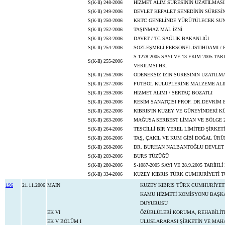
S(K-II) 248-2006
HİZMET ALIM SÜRESİNİN UZATILMAS
S(K-II) 249-2006
DEVLET KEFALET SENEDİNİN SÜRESİ
S(K-II) 250-2006
KKTC GENELİNDE YÜRÜTÜLECEK SU
S(K-II) 252-2006
TAŞINMAZ MAL İZNİ
S(K-II) 253-2006
DAVET / TC SAĞLIK BAKANLIĞI
S(K-II) 254-2006
SÖZLEŞMELİ PERSONEL İSTİHDAMI / 
S-1278-2005 SAYI VE 13 EKİM 2005 
S(K-II) 255-2006
VERİLMSİ HK.
S(K-II) 256-2006
ÖDENEKSİZ İZİN SÜRESİNİN UZATILM
S(K-II) 257-2006
FUTBOL KULÜPLERİNE MALZEME ALIM
S(K-II) 259-2006
HİZMET ALIMI / SERTAÇ BOZATLI
S(K-II) 260-2006
RESİM SANATÇISI PROF. DR.DEVRİM 
S(K-II) 262-2006
KIBRIS'IN KUZEY VE GÜNEYİNDEKİ 
S(K-II) 263-2006
MAĞUSA SERBEST LİMAN VE BÖLGE 20
S(K-II) 264-2006
TESCİLLİ BİR YEREL LİMİTED ŞİRKETİ
S(K-II) 266-2006
TAŞ, ÇAKIL VE KUM GİBİ DOĞAL ÜR
S(K-II) 268-2006
DR. BURHAN NALBANTOĞLU DEVLET 
S(K-II) 269-2006
BURS TÜZÜĞÜ
S(K-II) 280-2006
S-1087-2005 SAYI VE 28.9.2005 TARİ
S(K-II) 334-2006
KUZEY KIBRIS TÜRK CUMHURİYETİ T
196
21.11.2006
MAIN
KUZEY KIBRIS TÜRK CUMHURİYET
KAMU HİZMETİ KOMİSYONU BAŞKANL
DUYURUSU
EK VI
ÖZÜRLÜLERİ KORUMA, REHABİLİTE 
EK V BÖLÜM I
ULUSLARARASI ŞİRKETİN VE MAHAL