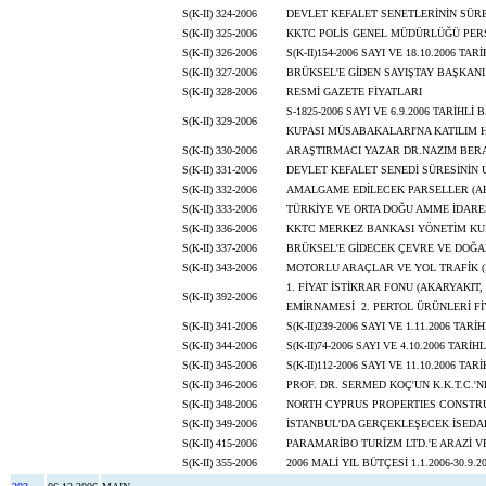
S(K-II) 324-2006
DEVLET KEFALET SENETLERİNİN SÜRE
S(K-II) 325-2006
KKTC POLİS GENEL MÜDÜRLÜĞÜ PERS
S(K-II) 326-2006
S(K-II)154-2006 SAYI VE 18.10.2006 
S(K-II) 327-2006
BRÜKSEL'E GİDEN SAYIŞTAY BAŞKAN
S(K-II) 328-2006
RESMİ GAZETE FİYATLARI
S-1825-2006 SAYI VE 6.9.2006 TARİ
S(K-II) 329-2006
KUPASI MÜSABAKALARI'NA KATILIM 
S(K-II) 330-2006
ARAŞTIRMACI YAZAR DR.NAZIM BERAT
S(K-II) 331-2006
DEVLET KEFALET SENEDİ SÜRESİNİN 
S(K-II) 332-2006
AMALGAME EDİLECEK PARSELLER (A
S(K-II) 333-2006
TÜRKİYE VE ORTA DOĞU AMME İDARE
S(K-II) 336-2006
KKTC MERKEZ BANKASI YÖNETİM KUR
S(K-II) 337-2006
BRÜKSEL'E GİDECEK ÇEVRE VE DOĞA
S(K-II) 343-2006
MOTORLU ARAÇLAR VE YOL TRAFİK (
1. FİYAT İSTİKRAR FONU (AKARYAKIT
S(K-II) 392-2006
EMİRNAMESİ 2. PERTOL ÜRÜNLERİ Fİ
S(K-II) 341-2006
S(K-II)239-2006 SAYI VE 1.11.2006 T
S(K-II) 344-2006
S(K-II)74-2006 SAYI VE 4.10.2006 T
S(K-II) 345-2006
S(K-II)112-2006 SAYI VE 11.10.2006 T
S(K-II) 346-2006
PROF. DR. SERMED KOÇ'UN K.K.T.C.'
S(K-II) 348-2006
NORTH CYPRUS PROPERTIES CONSTRUCT
S(K-II) 349-2006
İSTANBUL'DA GERÇEKLEŞECEK İSEDAK
S(K-II) 415-2006
PARAMARİBO TURİZM LTD.'E ARAZİ V
S(K-II) 355-2006
2006 MALİ YIL BÜTÇESİ 1.1.2006-30.