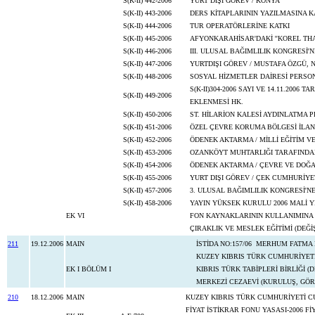
S(K-II) 442-2006
YURT DIŞI GÖREV / KONYA
S(K-II) 443-2006
DERS KİTAPLARININ YAZILMASINA K
S(K-II) 444-2006
TUR OPERATÖRLERİNE KATKI
S(K-II) 445-2006
AFYONKARAHİSAR'DAKİ ''KOREL THAR
S(K-II) 446-2006
III. ULUSAL BAĞIMLILIK KONGRESİ'N
S(K-II) 447-2006
YURTDIŞI GÖREV / MUSTAFA ÖZGÜ, 
S(K-II) 448-2006
SOSYAL HİZMETLER DAİRESİ PERSON
S(K-II)304-2006 SAYI VE 14.11.2006
S(K-II) 449-2006
EKLENMESİ HK.
S(K-II) 450-2006
ST. HİLARİON KALESİ AYDINLATMA PR
S(K-II) 451-2006
ÖZEL ÇEVRE KORUMA BÖLGESİ İLAN 
S(K-II) 452-2006
ÖDENEK AKTARMA / MİLLİ EĞİTİM V
S(K-II) 453-2006
OZANKÖYT MUHTARLIĞI TARAFINDA
S(K-II) 454-2006
ÖDENEK AKTARMA / ÇEVRE VE DOĞA
S(K-II) 455-2006
YURT DIŞI GÖREV / ÇEK CUMHURİYE
S(K-II) 457-2006
3. ULUSAL BAĞIMLILIK KONGRESİ'NE
S(K-II) 458-2006
YAYIN YÜKSEK KURULU 2006 MALİ YI
EK VI
FON KAYNAKLARININ KULLANIMINA YET
ÇIRAKLIK VE MESLEK EĞİTİMİ (DEĞİŞİ
211
19.12.2006
MAIN
İSTİDA NO:157/06 MERHUM FATM
KUZEY KIBRIS TÜRK CUMHURİYET
EK I BÖLÜM I
KIBRIS TÜRK TABİPLERİ BİRLİĞİ (D
MERKEZİ CEZAEVİ (KURULUŞ, GÖRE
210
18.12.2006
MAIN
KUZEY KIBRIS TÜRK CUMHURİYETİ C
FİYAT İSTİKRAR FONU YASASI-2006 F