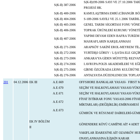
S(K-II)199-2006 SAYI VE 27.10.200
S(K-II) 387-2006
PROJESİ HK.
S(K-II) 400-2006
KAMULAŞTIRMA EMRİ (CİHANGİR BÖ
S(K-II) 404-2006
S-189-2006 SAYILI VE 25.1.2006 TARİ
S(K-II) 405-2006
GENEL TARIM SİGORTASI FONU YÖN
S(K-II) 406-2006
TOPRAK ÜRÜNLERİ KURUMU YÖNETİ
YAPIMI DEVAM EDEN BAFRA TURİZM 
S(K-II) 407-2006
MASRAFLARIN KARŞILANMASI
S(K-II) 271-2006
ARAPKÖY SAKİNİ EROL-MEYREM TİLA
S(K-II) 272-2006
YURTDIŞI GÖREV / L/ŞA'DA ELE GEÇİ
S(K-II) 273-2006
ANKARA'YA GİDEN MÜFETTİŞ REZVA
S(K-II) 274-2006
I.AVRUPA POLİS AKADEMİLERİ VE E
S(K-II) 275-2006
GİRNE ÖZGÜRADA LİONS KULÜBÜ'NE 
S(K-II) 276-2006
ANTALYA'DA DÜZENLENECEK TOPLAN
201
04.12.2006
EK III
A.E.669
OFFSHORE BANKALAR YASASI- FIRST M
A.E.670
SEÇİM VE HALKOYLAMASI YASASI-YÜK
A.E.671
SEÇİM VE HALKOYLAMASI YASASI-YÜK
FİYAT İSTİKRAR FONU YASASI-2006 FİY
A.E.672
MİKTARLAR) (DEĞİŞİKLİK) EMİRNAMESİ
A.E.673
GÜMRÜK VE RÜSUMAT DAİRELERİ-GÜMR
EK IV BÖLÜM
GÖNENDERE KÖYÜ CAMİİ'NE AİT 4 ADET
II
VAKIFLAR İDARESİ'NE AİT OZANKÖY HUDU
ONAYLANMASINA İLİŞKİN KARAR