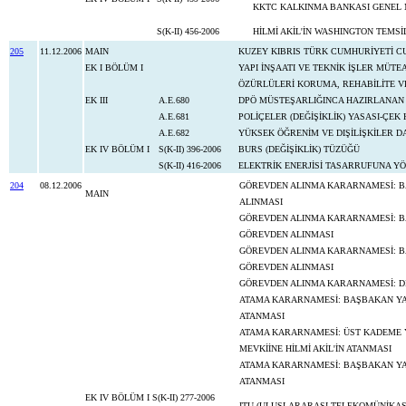
KKTC KALKINMA BANKASI GENEL 
S(K-II) 456-2006
HİLMİ AKİL'İN WASHINGTON TEMSİ
205
11.12.2006
MAIN
KUZEY KIBRIS TÜRK CUMHURİYETİ C
EK I BÖLÜM I
YAPI İNŞAATI VE TEKNİK İŞLER MÜTEA
ÖZÜRLÜLERİ KORUMA, REHABİLİTE VE
EK III
A.E.680
DPÖ MÜSTEŞARLIĞINCA HAZIRLANAN T
A.E.681
POLİÇELER (DEĞİŞİKLİK) YASASI-Ç
A.E.682
YÜKSEK ÖĞRENİM VE DIŞİLİŞKİLER DA
EK IV BÖLÜM I
S(K-II) 396-2006
BURS (DEĞİŞİKLİK) TÜZÜĞÜ
S(K-II) 416-2006
ELEKTRİK ENERJİSİ TASARRUFUNA Y
204
08.12.2006
GÖREVDEN ALINMA KARARNAMESİ: BA
MAIN
ALINMASI
GÖREVDEN ALINMA KARARNAMESİ: BA
GÖREVDEN ALINMASI
GÖREVDEN ALINMA KARARNAMESİ: BA
GÖREVDEN ALINMASI
GÖREVDEN ALINMA KARARNAMESİ: DI
ATAMA KARARNAMESİ: BAŞBAKAN YAR
ATANMASI
ATAMA KARARNAMESİ: ÜST KADEME YÖ
MEVKİİNE HİLMİ AKİL'İN ATANMASI
ATAMA KARARNAMESİ: BAŞBAKAN YAR
ATANMASI
EK IV BÖLÜM I
S(K-II) 277-2006
ITU (ULUSLARARASI TELEKOMÜNİKASY