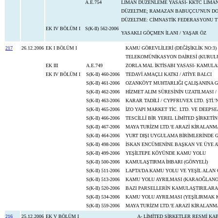
A.E.754
LİMAN DÜZENLEME YASASI- KKTC LİMAN
DÜZELTME; RAMAZAN BABUÇCU'NUN DOĞ
DÜZELTME: CİMNASTİK FEDERASYONU TÜ
EK IV BÖLÜM I
S(K-II) 562-2006
YASAKLI GÖÇMEN İLANI / YAŞAR ÖZ
217
26.12.2006
EK I BÖLÜM I
KAMU GÖREVLİLERİ (DEĞİŞİKLİK NO:3)
TELEKOMÜNİKASYON DAİRESİ (KURULUŞ
EK III
A.E.749
ZORLA MAL İKTİSABI YASASI- KAMULA
EK IV BÖLÜM I
S(K-II) 460-2006
TEDAVİ AMAÇLI KATKI / ATİYE BALCI
S(K-II) 461-2006
OZANKÖYT MUHTARLIĞI ÇALIŞANINA G
S(K-II) 462-2006
HİZMET ALIM SÜRESİNİN UZATILMASI 
S(K-II) 463-2006
KARAR TADİLİ / CYPFRUVEX LTD. ŞTİ.
S(K-II) 465-2006
İZO YAPI MARKET TİC. LTD. VE DEEPS
S(K-II) 466-2006
TESCİLLİ BİR YEREL LİMİTED ŞİRKETİ
S(K-II) 467-2006
MAYA TURİZM LTD.'E ARAZİ KİRALANM
S(K-II) 464-2006
YURT DIŞI UYGULAMA BİRİMLERİNDE 
S(K-II) 498-2006
İSKAN ENCÜMENİNE BAŞKAN VE ÜYE 
S(K-II) 499-2006
YEŞİLTEPE KÖYÜNDE KAMU YOLU
S(K-II) 500-2006
KAMULAŞTIRMA İHBARI (GÖNYELİ)
S(K-II) 511-2006
LAPTA'DA KAMU YOLU VE YEŞİL ALAN
S(K-II) 513-2006
KAMU YOLU AYRILMASI (KARAOĞLANO
S(K-II) 520-2006
BAZI PARSELLERİN KAMULAŞTIRILARA
S(K-II) 534-2006
KAMU YOLU AYRILMASI (YEŞİLIRMAK 
S(K-II) 559-2006
MAYA TURİZM LTD.'E ARAZİ KİRALANM
216
25.12.2006
EK V BÖLÜM I
A- LİMİTED ŞİRKETLER RESMİ KA