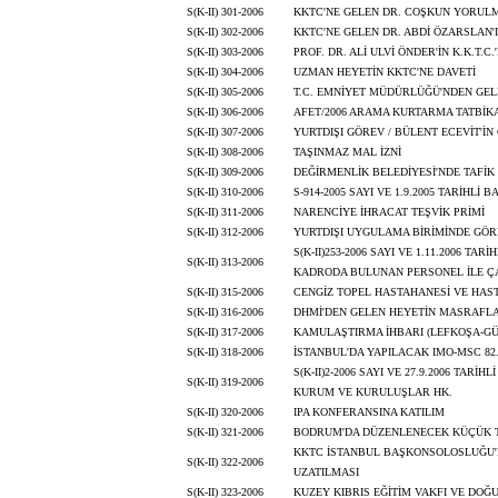
S(K-II) 301-2006
KKTC'NE GELEN DR. COŞKUN YORUL
S(K-II) 302-2006
KKTC'NE GELEN DR. ABDİ ÖZARSLAN
S(K-II) 303-2006
PROF. DR. ALİ ULVİ ÖNDER'İN K.K.T.C
S(K-II) 304-2006
UZMAN HEYETİN KKTC'NE DAVETİ
S(K-II) 305-2006
T.C. EMNİYET MÜDÜRLÜĞÜ'NDEN GE
S(K-II) 306-2006
AFET/2006 ARAMA KURTARMA TATBİKA
S(K-II) 307-2006
YURTDIŞI GÖREV / BÜLENT ECEVİT'İN
S(K-II) 308-2006
TAŞINMAZ MAL İZNİ
S(K-II) 309-2006
DEĞİRMENLİK BELEDİYESİ'NDE TAFİ
S(K-II) 310-2006
S-914-2005 SAYI VE 1.9.2005 TARİHL
S(K-II) 311-2006
NARENCİYE İHRACAT TEŞVİK PRİMİ
S(K-II) 312-2006
YURTDIŞI UYGULAMA BİRİMİNDE GÖRE
S(K-II)253-2006 SAYI VE 1.11.2006 
S(K-II) 313-2006
KADRODA BULUNAN PERSONEL İLE ÇA
S(K-II) 315-2006
CENGİZ TOPEL HASTAHANESİ VE HAS
S(K-II) 316-2006
DHMİ'DEN GELEN HEYETİN MASRAFL
S(K-II) 317-2006
KAMULAŞTIRMA İHBARI (LEFKOŞA-G
S(K-II) 318-2006
İSTANBUL'DA YAPILACAK IMO-MSC 82
S(K-II)2-2006 SAYI VE 27.9.2006 TA
S(K-II) 319-2006
KURUM VE KURULUŞLAR HK.
S(K-II) 320-2006
IPA KONFERANSINA KATILIM
S(K-II) 321-2006
BODRUM'DA DÜZENLENECEK KÜÇÜK TE
KKTC İSTANBUL BAŞKONSOLOSLUĞU'N
S(K-II) 322-2006
UZATILMASI
S(K-II) 323-2006
KUZEY KIBRIS EĞİTİM VAKFI VE DOĞU