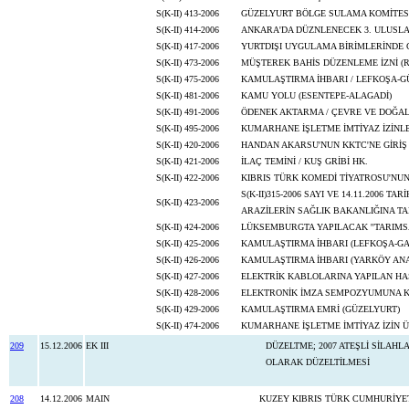
S(K-II) 413-2006
GÜZELYURT BÖLGE SULAMA KOMİTESİ
S(K-II) 414-2006
ANKARA'DA DÜZNLENECEK 3. ULUSLA
S(K-II) 417-2006
YURTDIŞI UYGULAMA BİRİMLERİNDE 
S(K-II) 473-2006
MÜŞTEREK BAHİS DÜZENLEME İZNİ (RI
S(K-II) 475-2006
KAMULAŞTIRMA İHBARI / LEFKOŞA-G
S(K-II) 481-2006
KAMU YOLU (ESENTEPE-ALAGADİ)
S(K-II) 491-2006
ÖDENEK AKTARMA / ÇEVRE VE DOĞAL 
S(K-II) 495-2006
KUMARHANE İŞLETME İMTİYAZ İZİNL
S(K-II) 420-2006
HANDAN AKARSU'NUN KKTC'NE GİRİŞ
S(K-II) 421-2006
İLAÇ TEMİNİ / KUŞ GRİBİ HK.
S(K-II) 422-2006
KIBRIS TÜRK KOMEDİ TİYATROSU'NUN
S(K-II)315-2006 SAYI VE 14.11.2006
S(K-II) 423-2006
ARAZİLERİN SAĞLIK BAKANLIĞINA TAH
S(K-II) 424-2006
LÜKSEMBURGTA YAPILACAK ''TARIMSAL
S(K-II) 425-2006
KAMULAŞTIRMA İHBARI (LEFKOŞA-G
S(K-II) 426-2006
KAMULAŞTIRMA İHBARI (YARKÖY AN
S(K-II) 427-2006
ELEKTRİK KABLOLARINA YAPILAN HAS
S(K-II) 428-2006
ELEKTRONİK İMZA SEMPOZYUMUNA K
S(K-II) 429-2006
KAMULAŞTIRMA EMRİ (GÜZELYURT)
S(K-II) 474-2006
KUMARHANE İŞLETME İMTİYAZ İZİN 
209
15.12.2006
EK III
DÜZELTME; 2007 ATEŞLİ SİLAH
OLARAK DÜZELTİLMESİ
208
14.12.2006
MAIN
KUZEY KIBRIS TÜRK CUMHURİYE