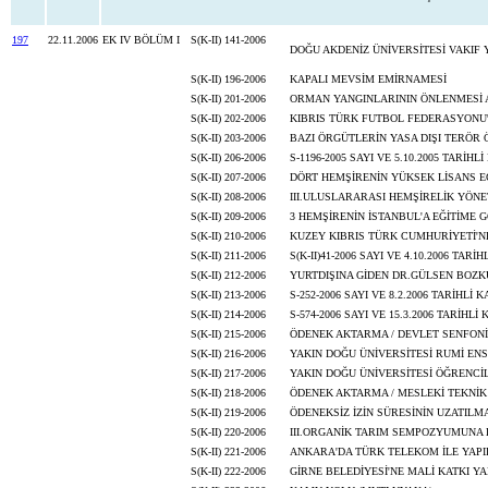
197
22.11.2006
EK IV BÖLÜM I
S(K-II) 141-2006
DOĞU AKDENİZ ÜNİVERSİTESİ VAKIF
S(K-II) 196-2006
KAPALI MEVSİM EMİRNAMESİ
S(K-II) 201-2006
ORMAN YANGINLARININ ÖNLENMESİ A
S(K-II) 202-2006
KIBRIS TÜRK FUTBOL FEDERASYONU
S(K-II) 203-2006
BAZI ÖRGÜTLERİN YASA DIŞI TERÖR 
S(K-II) 206-2006
S-1196-2005 SAYI VE 5.10.2005 TAR
S(K-II) 207-2006
DÖRT HEMŞİRENİN YÜKSEK LİSANS E
S(K-II) 208-2006
III.ULUSLARARASI HEMŞİRELİK YÖNE
S(K-II) 209-2006
3 HEMŞİRENİN İSTANBUL'A EĞİTİME 
S(K-II) 210-2006
KUZEY KIBRIS TÜRK CUMHURİYETİ'N
S(K-II) 211-2006
S(K-II)41-2006 SAYI VE 4.10.2006 T
S(K-II) 212-2006
YURTDIŞINA GİDEN DR.GÜLSEN BOZ
S(K-II) 213-2006
S-252-2006 SAYI VE 8.2.2006 TARİHLİ
S(K-II) 214-2006
S-574-2006 SAYI VE 15.3.2006 TARİHLİ
S(K-II) 215-2006
ÖDENEK AKTARMA / DEVLET SENFONİ
S(K-II) 216-2006
YAKIN DOĞU ÜNİVERSİTESİ RUMİ ENS
S(K-II) 217-2006
YAKIN DOĞU ÜNİVERSİTESİ ÖĞRENCİL
S(K-II) 218-2006
ÖDENEK AKTARMA / MESLEKİ TEKNİ
S(K-II) 219-2006
ÖDENEKSİZ İZİN SÜRESİNİN UZATILMA
S(K-II) 220-2006
III.ORGANİK TARIM SEMPOZYUMUNA 
S(K-II) 221-2006
ANKARA'DA TÜRK TELEKOM İLE YAPI
S(K-II) 222-2006
GİRNE BELEDİYESİ'NE MALİ KATKI Y