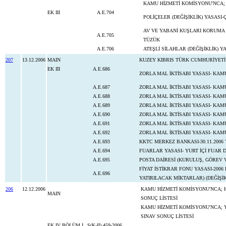
KAMU HİZMETİ KOMİSYONU'NCA; OR
EK III
A.E.704
POLİÇELER (DEĞİŞİKLİK) YASAS
AV VE YABANİ KUŞLARI KORUMA 
A.E.705
TÜZÜK
A.E.706
ATEŞLİ SİLAHLAR (DEĞİŞİKLİK) 
207
13.12.2006
MAIN
KUZEY KIBRIS TÜRK CUMHURİYETİ
EK III
A.E.686
ZORLA MAL İKTİSABI YASASI- KAM
A.E.687
ZORLA MAL İKTİSABI YASASI- KAM
A.E.688
ZORLA MAL İKTİSABI YASASI- KAM
A.E.689
ZORLA MAL İKTİSABI YASASI- KAM
A.E.690
ZORLA MAL İKTİSABI YASASI- KAM
A.E.691
ZORLA MAL İKTİSABI YASASI- KAM
A.E.692
ZORLA MAL İKTİSABI YASASI- KAM
A.E.693
KKTC MERKEZ BANKASI-30.11.2006 
A.E.694
FUARLAR YASASI- YURT İÇİ FUAR 
A.E.695
POSTA DAİRESİ (KURULUŞ, GÖREV 
FİYAT İSTİKRAR FONU YASASI-200
A.E.696
YATIRILACAK MİKTARLAR) (DEĞİŞİ
206
12.12.2006
KAMU HİZMETİ KOMİSYONU'NCA; HA
MAIN
SONUÇ LİSTESİ
KAMU HİZMETİ KOMİSYONU'NCA; YA
SINAV SONUÇ LİSTESİ
EK IV BÖLÜM I
S(K-II) 459-2006