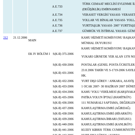
TÜRK CEMAAT MECLİSİ EVLENME İLE
A.E.733
(DEĞİŞİKLİK) EMİRNAMESİ
A.E.734
VERASET VERGİSİ YASASI- VERASE
A.E.735
YOLLAR VE BİNALAR YASASI- YOLL
A.E.736
YURTTAŞLIK YASASI- 2007 YURTTAŞ
A.E.737
GÜMRÜK VE İSTİHSAL YASASI- GÜM
212
21.12.2006
KAMU HİZMETİ KOMİSYONU BAŞKANLIĞ
MAIN
MÜNHAL DUYURUSU
KAMU HİZMETİ KOMİSYONU BAŞKANLI
EK IV BÖLÜM I
S(K-II) 375-2006
YUKARI GİRNE'DE YER ALAN 1378 N
S(K-II) 430-2006
POSTALAR (GENEL POSTA ÜCRETLERİ
23.8.2006 TARİH VE S-1719-2006 SA
S(K-II) 431-2006
HK.
S(K-II) 432-2006
YURT DIŞI GÖREV / ANKARA, ASAYİŞ
S(K-II) 433-2006
1 OCAK 2007- 30 HAZİRAN 2007 DÖN
S(K-II) 434-2006
KAMU YOLU VERİLMESİ (KARŞIYAKA
S(K-II) 435-2006
PATİKA YOLUN İPTALİ (HAMİTKÖY)
S(K-II) 436-2006
111 NUMARALI SAPTAMA, DEĞERLEN
S(K-II) 437-2006
KAMULAŞTIRMA EMRİ (AĞIRDAĞ)
S(K-II) 438-2006
KAMULAŞTIRMA EMRİ (HİSARKÖY)
S(K-II) 439-2006
KAMULAŞTIRMA İHBARI (TATLISU)
S(K-II) 440-2006
KAMULAŞTIRMA EMRİ (KANLIKÖY)
S(K-II) 441-2006
KUZEY KIBRIS TÜRK CUMHURİYETİ'N