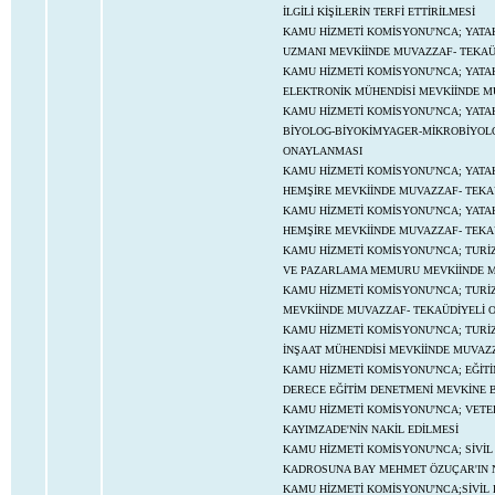
İLGİLİ KİŞİLERİN TERFİ ETTİRİLMESİ
KAMU HİZMETİ KOMİSYONU'NCA; YATAKL
UZMANI MEVKİİNDE MUVAZZAF- TEKAÜ
KAMU HİZMETİ KOMİSYONU'NCA; YATAKL
ELEKTRONİK MÜHENDİSİ MEVKİİNDE M
KAMU HİZMETİ KOMİSYONU'NCA; YATAKL
BİYOLOG-BİYOKİMYAGER-MİKROBİYOLOG
ONAYLANMASI
KAMU HİZMETİ KOMİSYONU'NCA; YATAKL
HEMŞİRE MEVKİİNDE MUVAZZAF- TEKAÜ
KAMU HİZMETİ KOMİSYONU'NCA; YATAKL
HEMŞİRE MEVKİİNDE MUVAZZAF- TEKAÜ
KAMU HİZMETİ KOMİSYONU'NCA; TURİZM
VE PAZARLAMA MEMURU MEVKİİNDE MU
KAMU HİZMETİ KOMİSYONU'NCA; TURİZM
MEVKİİNDE MUVAZZAF- TEKAÜDİYELİ 
KAMU HİZMETİ KOMİSYONU'NCA; TURİZM
İNŞAAT MÜHENDİSİ MEVKİİNDE MUVAZZ
KAMU HİZMETİ KOMİSYONU'NCA; EĞİTİ
DERECE EĞİTİM DENETMENİ MEVKİNE B
KAMU HİZMETİ KOMİSYONU'NCA; VETER
KAYIMZADE'NİN NAKİL EDİLMESİ
KAMU HİZMETİ KOMİSYONU'NCA; SİVİL 
KADROSUNA BAY MEHMET ÖZUÇAR'IN N
KAMU HİZMETİ KOMİSYONU'NCA;SİVİL 