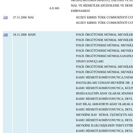
OKTAN) MOTORİN (MAZOT), GAZYAĞI VE EU
MAL VE HİZMETLER (DÜZENLEME VE DENETİM
A.E.665
EMİRNAMESİ
199
27.11.2006
MAI
KUZEY KIBRIS TÜRK CUMHURİYETİ CU
KUZEY KIBRIS TÜRK CUMHURİYETİ CU
198
24.11.2006
MAIN
POLİS ÖRGÜTÜNDE MÜNHAL MEVKİLER 
POLİS ÖRGÜTÜNDE MÜNHAL MEVKİLER İ
POLİS ÖRGÜTÜNDEKİ MÜNHAL MEVKİLE
POLİS ÖRGÜTÜNDEKİ MÜNHAL MEVKİLER
POLİS ÖRGÜTÜNDEKİ MÜNHALSANATKAR 
SINAVI SONUÇLARI
POLİS ÖRGÜTÜNDE MÜNHAL MEVKİLER İ
POLİS ÖRGÜTÜNDEKİ MÜNHAL MEVKİLE
KAMU HİZMETİ KOMİSYONU'NCA;YATAKLI
HASTALIKLARI UZMANI MEVKİİNE DR. 
KAMU HİZMETİ KOMİSYONU'NCA; KÜLTÜR
BEDİA KALE'NİN ADAY OLARAK ATANMA
KAMU HİZMETİ KOMİSYONU'NCA; DEVLE
BAY BİLAL AKBAYIR'IN ADAY OLARAK 
KAMU HİZMETİ KOMİSYONU'NCA; DEVL
MEVKİİNE BAY HÜROL ÜŞÜMÜŞ'ÜN AD
KAMU HİZMETİ KOMİSYONU'NCA; DEVLE
MEVKİİNE İLGİLİ KİŞİLERİN TERFİ ETTİ
KAMU HİZMETİ KOMİSYONU'NCA; DEVLE