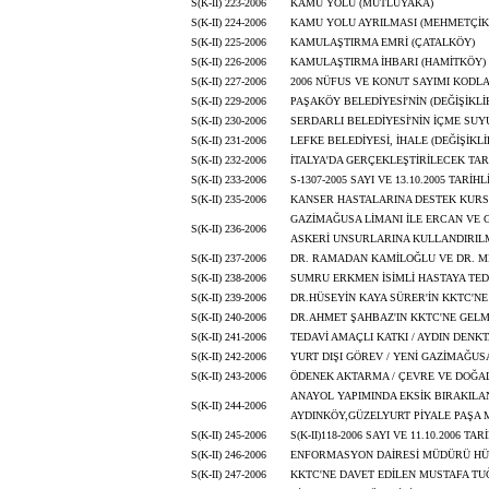
S(K-II) 223-2006
KAMU YOLU (MUTLUYAKA)
S(K-II) 224-2006
KAMU YOLU AYRILMASI (MEHMETÇİK
S(K-II) 225-2006
KAMULAŞTIRMA EMRİ (ÇATALKÖY)
S(K-II) 226-2006
KAMULAŞTIRMA İHBARI (HAMİTKÖY)
S(K-II) 227-2006
2006 NÜFUS VE KONUT SAYIMI KODL
S(K-II) 229-2006
PAŞAKÖY BELEDİYESİ'NİN (DEĞİŞİKLİ
S(K-II) 230-2006
SERDARLI BELEDİYESİ'NİN İÇME SUY
S(K-II) 231-2006
LEFKE BELEDİYESİ, İHALE (DEĞİŞİKL
S(K-II) 232-2006
İTALYA'DA GERÇEKLEŞTİRİLECEK TAR
S(K-II) 233-2006
S-1307-2005 SAYI VE 13.10.2005 TARİ
S(K-II) 235-2006
KANSER HASTALARINA DESTEK KURS
GAZİMAĞUSA LİMANI İLE ERCAN VE G
S(K-II) 236-2006
ASKERİ UNSURLARINA KULLANDIRIL
S(K-II) 237-2006
DR. RAMADAN KAMİLOĞLU VE DR. M
S(K-II) 238-2006
SUMRU ERKMEN İSİMLİ HASTAYA TED
S(K-II) 239-2006
DR.HÜSEYİN KAYA SÜRER'İN KKTC'NE
S(K-II) 240-2006
DR.AHMET ŞAHBAZ'IN KKTC'NE GELM
S(K-II) 241-2006
TEDAVİ AMAÇLI KATKI / AYDIN DENK
S(K-II) 242-2006
YURT DIŞI GÖREV / YENİ GAZİMAĞU
S(K-II) 243-2006
ÖDENEK AKTARMA / ÇEVRE VE DOĞAL
ANAYOL YAPIMINDA EKSİK BIRAKILA
S(K-II) 244-2006
AYDINKÖY,GÜZELYURT PİYALE PAŞA 
S(K-II) 245-2006
S(K-II)118-2006 SAYI VE 11.10.2006
S(K-II) 246-2006
ENFORMASYON DAİRESİ MÜDÜRÜ HÜS
S(K-II) 247-2006
KKTC'NE DAVET EDİLEN MUSTAFA T