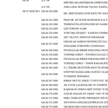
EK III
A.E.708
MİKTARLAR) (DEĞİŞİKLİK) EMİRNAME
A.E.709
ZORLA MAL İKTİSABI YASASI- KAMUL
EK IV BÖLÜM I
S(K-II) 350-2006
DR. ABDİ ÖZARSLAN'IN KKTC'NE GEL
S(K-II) 351-2006
PROF.DR. RÜVEYDE BUNDAK'IN K.K.T.
S(K-II) 352-2006
TEKİRDAĞ'DA DÜZENLENECEK NAMIK K
S(K-II) 353-2006
ÇİM TOHUMU ALIMI
S(K-II) 354-2006
YURT DIŞI ZİYARET / KAMUDA YENİDE
S(K-II) 356-2006
2007 YILI PUL EMİSYON PROGRAMI
LİMANLAR DAİRESİ MÜDÜRLÜĞÜ İLE A
S(K-II) 357-2006
SÖZLEŞME SÜRESİNİN UZATILMASI
S(K-II) 358-2006
PİYANGOLAR BİRİMİ PERSONELİ MUS
S(K-II) 359-2006
YURTDIŞI GÖREV / İSTANBUL'DA ELE 
S(K-II) 360-2006
PİYANGOLAR BİRİMİ PERSONELİNİN 
S(K-II) 361-2006
YURTDIŞI GÖREV / TARIM BAKANLIĞI'
S(K-II) 362-2006
T.C.TEKNİK HEYETİ'NİN KKTC'Nİ ZİYA
KTHY'NIN BAĞIŞLAMIŞ OLDUĞU UÇAK 
S(K-II) 363-2006
TUTARININ ÖDENMESİ
S(K-II) 367-2006
KIBRIS MEYVE SEBZE ''CYPFUVEX'' İŞ
S(K-II) 368-2006
AB UYUM ÇALIŞMALARI VE GÜMRÜK O
S(K-II) 369-2006
BAŞBAKAN FERDİ SABİT SOYER VE BE
S(K-II) 370-2006
SAĞLIK BAKANI DT. EŞREF VAİZ VE 
S(K-II) 371-2006
EBRU ÖZBİLGE'NİN ÖDENEKSİZ İZİN İ
S(K-II) 372-2006
TAYVAN'DA GERÇEKLEŞTİRİLECEK EĞİ
S(K-II) 373-2006
S(K-II)243-2006 SAYILI BAKANLAR K