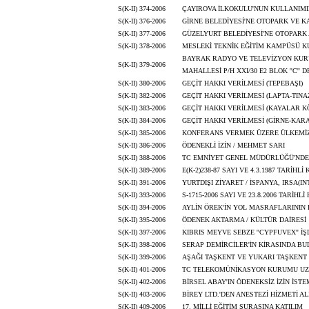
S(K-II) 374-2006
ÇAYIROVA İLKOKULU'NUN KULLANIMI
S(K-II) 376-2006
GİRNE BELEDİYESİ'NE OTOPARK VE K
S(K-II) 377-2006
GÜZELYURT BELEDİYESİ'NE OTOPARK 
S(K-II) 378-2006
MESLEKİ TEKNİK EĞİTİM KAMPÜSÜ K
BAYRAK RADYO VE TELEVİZYON KURU
S(K-II) 379-2006
MAHALLESİ P/H XXI/30 E2 BLOK ''C'' 
S(K-II) 380-2006
GEÇİT HAKKI VERİLMESİ (TEPEBAŞI)
S(K-II) 382-2006
GEÇİT HAKKI VERİLMESİ (LAPTA-TINA
S(K-II) 383-2006
GEÇİT HAKKI VERİLMESİ (KAYALAR K
S(K-II) 384-2006
GEÇİT HAKKI VERİLMESİ (GİRNE-KAR
S(K-II) 385-2006
KONFERANS VERMEK ÜZERE ÜLKEMİ
S(K-II) 386-2006
ÖDENEKLİ İZİN / MEHMET SARI
S(K-II) 388-2006
TC EMNİYET GENEL MÜDÜRLÜĞÜ'NDE
S(K-II) 389-2006
E(K-2)238-87 SAYI VE 4.3.1987 TARİ
S(K-II) 391-2006
YURTDIŞI ZİYARET / İSPANYA, IRSA
S(K-II) 393-2006
S-1715-2006 SAYI VE 23.8.2006 TARİ
S(K-II) 394-2006
AYLİN ÖREK'İN YOL MASRAFLARININ
S(K-II) 395-2006
ÖDENEK AKTARMA / KÜLTÜR DAİRESİ
S(K-II) 397-2006
KIBRIS MEYVE SEBZE ''CYPFUVEX'' İŞ
S(K-II) 398-2006
SERAP DEMİRCİLER'İN KİRASINDA BU
S(K-II) 399-2006
AŞAĞI TAŞKENT VE YUKARI TAŞKEN
S(K-II) 401-2006
TC TELEKOMÜNİKASYON KURUMU UZ
S(K-II) 402-2006
BİRSEL ABAY'IN ÖDENEKSİZ İZİN İSTE
S(K-II) 403-2006
BİREY LTD.'DEN ANESTEZİ HİZMETİ A
S(K-II) 409-2006
17. MİLLİ EĞİTİM ŞURASINA KATILIM