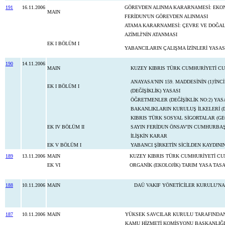
191
16.11.2006
GÖREVDEN ALINMA KARARNAMESİ: EKONO
MAIN
FERİDUN'UN GÖREVDEN ALINMASI
ATAMA KARARNAMESİ: ÇEVRE VE DOĞAL 
AZİMLİ'NİN ATANMASI
EK I BÖLÜM I
YABANCILARIN ÇALIŞMA İZİNLERİ YASAS
190
14.11.2006
MAIN
KUZEY KIBRIS TÜRK CUMHURİYETİ C
ANAYASA'NIN 159. MADDESİNİN (1)'İN
EK I BÖLÜM I
(DEĞİŞİKLİK) YASASI
ÖĞRETMENLER (DEĞİŞİKLİK NO:2) YAS
BAKANLIKLARIN KURULUŞ İLKELERİ (D
KIBRIS TÜRK SOSYAL SİGORTALAR (GE
EK IV BÖLÜM II
SAYIN FERİDUN ÖNSAV'IN CUMHURBA
İLİŞKİN KARAR
EK V BÖLÜM I
YABANCI ŞİRKETİN SİCİLDEN KAYDINI
189
13.11.2006
MAIN
KUZEY KIBRIS TÜRK CUMHURİYETİ CU
EK VI
ORGANİK (EKOLOJİK) TARIM YASA TASARI
188
10.11.2006
MAIN
DAÜ VAKIF YÖNETİCİLER KURULU'NA 
187
10.11.2006
MAIN
YÜKSEK SAVCILAR KURULU TARAFINDAN
KAMU HİZMETİ KOMİSYONU BAŞKANLIĞI'