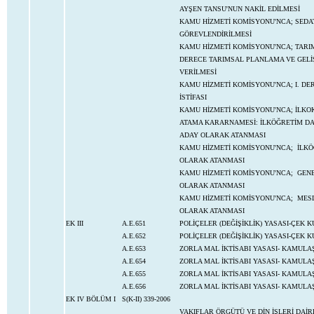
AYŞEN TANSU'NUN NAKİL EDİLMESİ
KAMU HİZMETİ KOMİSYONU'NCA; SEDAT
GÖREVLENDİRİLMESİ
KAMU HİZMETİ KOMİSYONU'NCA; TARIM 
DERECE TARIMSAL PLANLAMA VE GELİŞ
VERİLMESİ
KAMU HİZMETİ KOMİSYONU'NCA; I. DE
İSTİFASI
KAMU HİZMETİ KOMİSYONU'NCA; İLKOK
ATAMA KARARNAMESİ: İLKÖĞRETİM DAİ
ADAY OLARAK ATANMASI
KAMU HİZMETİ KOMİSYONU'NCA; İLKÖĞ
OLARAK ATANMASI
KAMU HİZMETİ KOMİSYONU'NCA; GENEL
OLARAK ATANMASI
KAMU HİZMETİ KOMİSYONU'NCA; MESLE
OLARAK ATANMASI
EK III
A.E.651
POLİÇELER (DEĞİŞİKLİK) YASASI-ÇEK
A.E.652
POLİÇELER (DEĞİŞİKLİK) YASASI-ÇEK
A.E.653
ZORLA MAL İKTİSABI YASASI- KAMULA
A.E.654
ZORLA MAL İKTİSABI YASASI- KAMULA
A.E.655
ZORLA MAL İKTİSABI YASASI- KAMULA
A.E.656
ZORLA MAL İKTİSABI YASASI- KAMULAŞ
EK IV BÖLÜM I
S(K-II) 339-2006
VAKIFLAR ÖRGÜTÜ VE DİN İŞLERİ DAİ