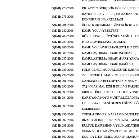
S(K-II) 278-2006
DR. AYTEN GÖRÇİN'İN GÖREV SÜRESİ
BAYINDIRLIK VE ULAŞTIRMA BAKANI 
S(K-II) 279-2006
KONFERANSINA KATILMASI
S(K-II) 281-2006
ÖDENEK AKTARMA / GÜVENLİK KUVV
S(K-II) 282-2006
KAMU YOLU (YEŞİLTEPE)
S(K-II) 283-2006
BÜYÜKKONUK KÖYÜ'NDE YEŞİL ALAN
S(K-II) 284-2006
PARSEL AYRILMASI (ÖTÜKEN)
S(K-II) 285-2006
KAMU YOLU AYRILMASI (TATLISU KÖY
S(K-II) 286-2006
KAMULAŞTIRMA İHBARI (SERDARLI)
S(K-II) 287-2006
KAMULAŞTIRMA İHBARI (KARŞIYAKA)
S(K-II) 288-2006
KAMULAŞTIRMA İHBARI (MAĞUSA)
S(K-II) 289-2006
POLİS GENEL MÜDÜRLÜĞÜ'NE KARAKO
S(K-II) 290-2006
T.C. UYRUKLU MAHKUM RECEP OKAN 
S(K-II) 291-2006
GAZİMAĞUSA BELEDİYESİ'NİN 2006 MA
S(K-II) 292-2006
TAŞINMAZ MAL İZNİ İPTALİ VE PARSE
S(K-II) 293-2006
KIBRIS TÜRK FUTBOL FEDERASYONU'
S(K-II) 294-2006
KARŞIYAKA KÖYÜ MUHTARLIĞI ADINA
LEFKE GAZİ LİSESİ BEDEN EĞİTİMİ 
S(K-II) 295-2006
ERDİRİLMESİ
S(K-II) 296-2006
TDDSL-1 PROJESİ KAPSAMINDA TELE
S(K-II) 297-2006
HİZMET ALIMI SÜRESİNİN UZATILMAS
S(K-II) 298-2006
KÜLTÜR DAİRESİNİN ÜYELİK AİDATIN
S(K-II) 299-2006
OMAN VE KATAR ZİYARETİ / AHMET 
S(K-II) 300-2006
DOÇ. DYT. DR. EMEL ÖZER'İN MASRA