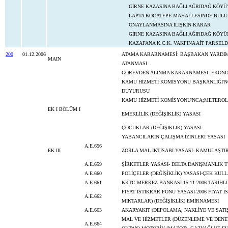
GİRNE KAZASINA BAĞLI AĞRIDAĞ KÖYÜ'
LAPTA KOCATEPE MAHALLESİNDE BULUNAN
ONAYLANMASINA İLİŞKİN KARAR
GİRNE KAZASINA BAĞLI AĞIRDAĞ KÖYÜN
KAZAFANA K.C.K. VAKFINA AİT PARSEL
200
01.12.2006
ATAMA KARARNAMESİ: BAŞBAKAN YARDIMC
MAIN
ATANMASI
GÖREVDEN ALINMA KARARNAMESİ: EKONOM
KAMU HİZMETİ KOMİSYONU BAŞKANLIĞI'NC
DUYURUSU
KAMU HİZMETİ KOMİSYONU'NCA;METEROLOJ
EK I BÖLÜM I
EMEKLİLİK (DEĞİŞİKLİK) YASASI
ÇOCUKLAR (DEĞİŞİKLİK) YASASI
YABANCILARIN ÇALIŞMA İZİNLERİ YASASI
A.E.656
EK III
ZORLA MAL İKTİSABI YASASI- KAMULAŞTIR
A.E.659
ŞİRKETLER YASASI- DELTA DANIŞMANLIK T
A.E.660
POLİÇELER (DEĞİŞİKLİK) YASASI-ÇEK K
A.E.661
KKTC MERKEZ BANKASI-15.11.2006 TARİHLİ
FİYAT İSTİKRAR FONU YASASI-2006 FİYAT
A.E.662
MİKTARLAR) (DEĞİŞİKLİK) EMİRNAMESİ
A.E.663
AKARYAKIT (DEPOLAMA, NAKLİYE VE SATI
MAL VE HİZMETLER (DÜZENLEME VE DENETİ
A.E.664