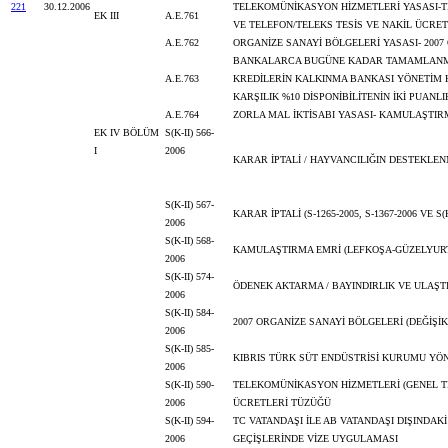
221
30.12.2006
TELEKOMÜNİKASYON HİZMETLERİ YASASI-T
EK III
A.E.761
VE TELEFON/TELEKS TESİS VE NAKİL ÜCRE
A.E.762
ORGANİZE SANAYİ BÖLGELERİ YASASI- 2007
BANKALARCA BUGÜNE KADAR TAMAMLANMI
A.E.763
KREDİLERİN KALKINMA BANKASI YÖNETİM
KARŞILIK %10 DİSPONİBİLİTENİN İKİ PUANL
A.E.764
ZORLA MAL İKTİSABI YASASI- KAMULAŞTIR
EK IV BÖLÜM
S(K-II) 566-
I
2006
KARAR İPTALİ / HAYVANCILIĞIN DESTEKLEN
S(K-II) 567-
KARAR İPTALİ (S-1265-2005, S-1367-2006 VE S
2006
S(K-II) 568-
KAMULAŞTIRMA EMRİ (LEFKOŞA-GÜZELYUR
2006
S(K-II) 574-
ÖDENEK AKTARMA / BAYINDIRLIK VE ULAŞT
2006
S(K-II) 584-
2007 ORGANİZE SANAYİ BÖLGELERİ (DEĞİŞİ
2006
S(K-II) 585-
KIBRIS TÜRK SÜT ENDÜSTRİSİ KURUMU YÖ
2006
S(K-II) 590-
TELEKOMÜNİKASYON HİZMETLERİ (GENEL TE
2006
ÜCRETLERİ TÜZÜĞÜ
S(K-II) 594-
TC VATANDAŞI İLE AB VATANDAŞI DIŞINDA
2006
GEÇİŞLERİNDE VİZE UYGULAMASI