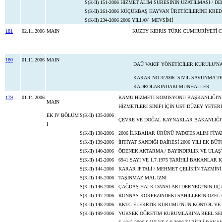
S(K-II) 151-2006
HİZMET ALIM SÜRESİNİN UZATILMASI / D
S(K-II) 261-2006
KÜÇÜKBAŞ HAYVAN ÜRETİCİLERİNE KREDİ
S(K-II) 234-2006
2006 YILI AV MEVSİMİ
181
02.11.2006
MAIN
KUZEY KIBRIS TÜRK CUMHURİYETİ 
180
01.11.2006
MAIN
DAÜ VAKIF YÖNETİCİLER KURULU'NA
KARAR NO:3/2006 SİVİL SAVUNMA TE
KADROLARINDAKİ MÜNHALLER
179
01.11.2006
KAMU HİZMETİ KOMİSYONU BAŞKANLIĞI'ND
MAIN
HİZMETLERİ SINIFI İÇİN ÜST DÜZEY YETE
EK IV BÖLÜM
S(K-II) 135-2006
ÇEVRE VE DOĞAL KAYNAKLAR BAKANLIĞI'
I
S(K-II) 138-2006
2006 İLKBAHAR ÜRÜNÜ PATATES ALIM FİY
S(K-II) 139-2006
İHTİYAT SANDIĞI DAİRESİ 2006 YILI EK BÜT
S(K-II) 140-2006
ÖDENEK AKTARMA / BAYINDIRLIK VE ULAŞT
S(K-II) 142-2006
6941 SAYI VE 1.7.1975 TARİHLİ BAKANLAR 
S(K-II) 144-2006
KARAR İPTALİ / MEHMET ÇELİK'İN TAZMİNİ
S(K-II) 145-2006
TAŞINMAZ MAL İZNİ
S(K-II) 146-2006
ÇAĞDAŞ HALK DANSLARI DERNEĞİ'NİN UÇ
S(K-II) 147-2006
RONNAS KÖRFEZİNDEKİ SAHİLLERİN ÖZEL
S(K-II) 148-2006
KKTC ELEKRTİK KURUMU'NUN KONTOL VE 
S(K-II) 199-2006
YÜKSEK ÖĞRETİM KURUMLARINA REEL SE