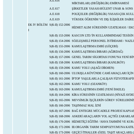
A.E.616
MİKTARLAR) (DEĞİŞİKLİK) EMİRNAMESİ
A.E.617
ŞİRKETLER YASASI-BÜLENT UNAR & SONS
A.E.618
POLİÇELER (DEĞİŞİKLİK) YASASI-ÇEK K
A.E.619
YÜKSEK ÖĞRENİM VE DIŞ İLİŞKİLER DAİR
EK IV BÖLÜM
S(K-II) 152-2006
HİZMET ALIM SÜRESİNİN UZATILMASI / E
I
S(K-II) 153-2006
KASCON LTD.'İN KULLANIMINDAKİ TESİSİN
S(K-II) 154-2006
SÖZLEŞMELİ PERSONEL İSTİHDAMI / NAZL
S(K-II) 155-2006
KAMULAŞTIRMA EMRİ (GÖÇERİ)
S(K-II) 156-2006
KAMULAŞTIRMA İHBARI (AĞIRDAĞ)
S(K-II) 157-2006
GENEL TARIM SİGORTASI FONU'NA YENİ BİN
S(K-II) 158-2006
KAMULAŞTIRMA İHBARI (KANLIKÖY)
S(K-II) 159-2006
KAMU YOLU (AŞAĞI DİKMEN)
S(K-II) 160-2006
ULUKIŞLA KÖYÜNDE CAMİ AMAÇLARI İÇİN
S(K-II) 161-2006
İPTOP YAŞLILARLA ÇALIŞAN FİZYOTERAPİS
S(K-II) 162-2006
KAMU YOLU (OZANKÖY)
S(K-II) 163-2006
KAMULAŞTIRMA EMRİ (YENİ İSKELE)
S(K-II) 164-2006
KİRA SÜRESİNİN UZATILMASI (NİYAZİ AYDEN
S(K-II) 165-2006
MEVSİMLİK İŞÇİLERİN GÖREV SÜRELERİNİ
S(K-II) 166-2006
TAŞINMAZ MAL İZNİ
S(K-II) 167-2006
BAĞ ENTEGRE MÜCADELE PROJESİ KAPSAM
S(K-II) 168-2006
ASKERİ ARAÇLARIN YOL AÇTIĞI ZARARLAR
S(K-II) 170-2006
HİZMETİÇİ EĞİTİM / HAVA TAHMİNİ VE KU
S(K-II) 172-2006
III.ORGANİK TARIM SEMPOZYUMUNA KATI
S(K-II) 173-2006
GEÇİCİ İTHALLER (ÖZEL TAŞIT ARAÇLARI) 