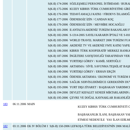
S(K-II) 174-2006
SÖZLEŞMELİ PERSONEL İSTİHDAMI / BURA
S(K-II) 175-2006
KUZEY KIBRIS TÜRK CUMHURİYETİNE GİRİ
S(K-II) 176-2006
TEDAVİ AMAÇLI KATKI / FİRDEVS İSLAMO
S(K-II) 177-2006
ÖDENEKSİZ İZİN / CANDAN KOÇ
S(K-II) 179-2006
ÖDENEKSİZ İZİN / MEVHİBE HOCAOĞLU
S(K-II) 181-2006
II.ANTALYA AKDENİZ TURİZM BAKANLARI 
S(K-II) 182-2006
S-1314-2005 SAYILI KARARIN İPTALİ VE S-8
S(K-II) 183-2006
WORLD TRAVEL MARKET 2006 TURİZM FUA
S(K-II) 185-2006
AKDENİZ TV VE AKDENİZ FM'E KATKI YAPI
S(K-II) 186-2006
KIBRIS TÜRK KOOPERATİF MERKEZ BANKASI
S(K-II) 187-2006
İNGİLTERE SAYIŞTAYLIĞI TARAFINDAN VE
S(K-II) 188-2006
YURTDIŞI GÖREV / KAMİL SERTOĞLU
S(K-II) 189-2006
AKTARMA / SİVİL SAVUNMA TEŞKİLAT BAŞ
S(K-II) 190-2006
YURTDIŞI GÖREV / ERHAN ERÇİN
S(K-II) 191-2006
ÖDENEK AKTARMA / EKONOMİ VE TURİZM 
S(K-II) 192-2006
SAĞLIK SERVİSLERİMİZCE GEREKSİNİN DU
S(K-II) 193-2006
YURT DIŞI ZİYARET / BAŞBAKAN YARDIMCI
S(K-II) 194-2006
DEVLET KEFALET SENEDİ MİKTARLARININ
S(K-II) 195-2006
ÇEVRE VE DOĞAL KAYNAKLAR BAKANLIĞI'N
183
06.11.2006
MAIN
KUZEY KIBRIS TÜRK CUMHURİYETİ 
BAŞBAKANLIK İLANI; BAŞBAKAN YARD
ETMESİ NEDENİ İLE YAS İLAN EDİLM
182
03.11.2006
EK IV BÖLÜM I
S(K-II) 150-2006
LEFKOŞA TÜRK BELEDİYESİ'NİN 2006 MALİ