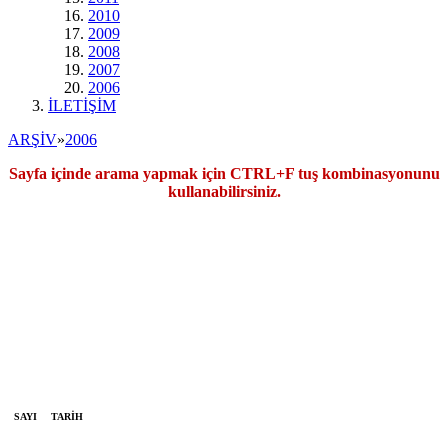
2010
2009
2008
2007
2006
İLETİŞİM
ARŞİV
»
2006
Sayfa içinde arama yapmak için CTRL+F tuş kombinasyonunu
kullanabilirsiniz.
SAYI
TARİH