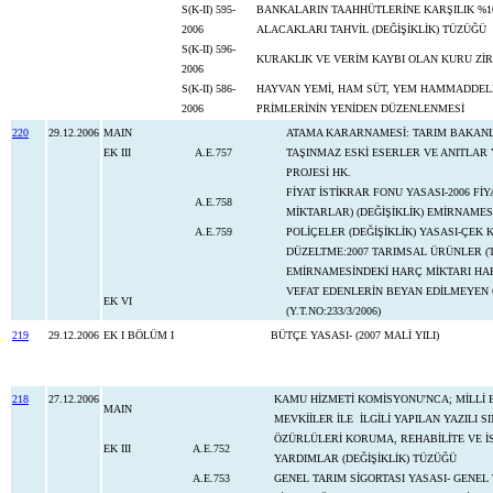
S(K-II) 595-
BANKALARIN TAAHHÜTLERİNE KARŞILIK %10 
2006
ALACAKLARI TAHVİL (DEĞİŞİKLİK) TÜZÜĞÜ
S(K-II) 596-
KURAKLIK VE VERİM KAYBI OLAN KURU Zİ
2006
S(K-II) 586-
HAYVAN YEMİ, HAM SÜT, YEM HAMMADDELER
2006
PRİMLERİNİN YENİDEN DÜZENLENMESİ
220
29.12.2006
MAIN
ATAMA KARARNAMESİ: TARIM BAKANL
EK III
A.E.757
TAŞINMAZ ESKİ ESERLER VE ANITLAR
PROJESİ HK.
FİYAT İSTİKRAR FONU YASASI-2006 F
A.E.758
MİKTARLAR) (DEĞİŞİKLİK) EMİRNAMES
A.E.759
POLİÇELER (DEĞİŞİKLİK) YASASI-ÇE
DÜZELTME:2007 TARIMSAL ÜRÜNLER (T
EMİRNAMESİNDEKİ HARÇ MİKTARI HA
VEFAT EDENLERİN BEYAN EDİLMEYEN G
EK VI
(Y.T.NO:233/3/2006)
219
29.12.2006
EK I BÖLÜM I
BÜTÇE YASASI- (2007 MALİ YILI)
218
27.12.2006
KAMU HİZMETİ KOMİSYONU'NCA; MİLLİ
MAIN
MEVKİİLER İLE İLGİLİ YAPILAN YAZILI S
ÖZÜRLÜLERİ KORUMA, REHABİLİTE VE İ
EK III
A.E.752
YARDIMLAR (DEĞİŞİKLİK) TÜZÜĞÜ
A.E.753
GENEL TARIM SİGORTASI YASASI- GENEL