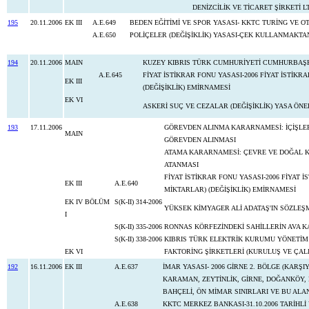
DENİZCİLİK VE TİCARET ŞİRKETİ L
195
20.11.2006
EK III
A.E.649
BEDEN EĞİTİMİ VE SPOR YASASI- KKTC TURİNG VE 
A.E.650
POLİÇELER (DEĞİŞİKLİK) YASASI-ÇEK KULLANMAKT
194
20.11.2006
MAIN
KUZEY KIBRIS TÜRK CUMHURİYETİ CUMHURBAŞK
A.E.645
FİYAT İSTİKRAR FONU YASASI-2006 FİYAT İSTİK
EK III
(DEĞİŞİKLİK) EMİRNAMESİ
EK VI
ASKERİ SUÇ VE CEZALAR (DEĞİŞİKLİK) YASA ÖNERİS
193
17.11.2006
GÖREVDEN ALINMA KARARNAMESİ: İÇİŞLERİ
MAIN
GÖREVDEN ALINMASI
ATAMA KARARNAMESİ: ÇEVRE VE DOĞAL KA
ATANMASI
FİYAT İSTİKRAR FONU YASASI-2006 FİYAT
EK III
A.E.640
MİKTARLAR) (DEĞİŞİKLİK) EMİRNAMESİ
EK IV BÖLÜM
S(K-II) 314-2006
YÜKSEK KİMYAGER ALİ ADATAŞ'IN SÖZLEŞ
I
S(K-II) 335-2006
RONNAS KÖRFEZİNDEKİ SAHİLLERİN AVA K
S(K-II) 338-2006
KIBRIS TÜRK ELEKTRİK KURUMU YÖNETİM
EK VI
FAKTORİNG ŞİRKETLERİ (KURULUŞ VE ÇALIŞM
192
16.11.2006
EK III
A.E.637
İMAR YASASI- 2006 GİRNE 2. BÖLGE (KARŞ
KARAMAN, ZEYTİNLİK, GİRNE, DOĞANKÖY,
BAHÇELİ, ÖN MİMAR SINIRLARI VE BU AL
A.E.638
KKTC MERKEZ BANKASI-31.10.2006 TARİHLİ