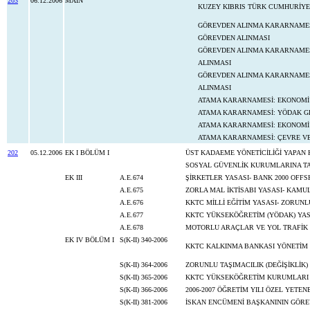
203
06.12.2006
MAIN
KUZEY KIBRIS TÜRK CUMHURİYE
GÖREVDEN ALINMA KARARNAMESİ
GÖREVDEN ALINMASI
GÖREVDEN ALINMA KARARNAMES
ALINMASI
GÖREVDEN ALINMA KARARNAMESİ
ALINMASI
ATAMA KARARNAMESİ: EKONOMİ 
ATAMA KARARNAMESİ: YÖDAK GE
ATAMA KARARNAMESİ: EKONOMİ 
ATAMA KARARNAMESİ: ÇEVRE VE
202
05.12.2006
EK I BÖLÜM I
ÜST KADAEME YÖNETİCİLİĞİ YAPAN 
SOSYAL GÜVENLİK KURUMLARINA TAB
EK III
A.E.674
ŞİRKETLER YASASI- BANK 2000 OFFS
A.E.675
ZORLA MAL İKTİSABI YASASI- KAMU
A.E.676
KKTC MİLLİ EĞİTİM YASASI- ZORUNL
A.E.677
KKTC YÜKSEKÖĞRETİM (YÖDAK) YAS
A.E.678
MOTORLU ARAÇLAR VE YOL TRAFİK Y
EK IV BÖLÜM I
S(K-II) 340-2006
KKTC KALKINMA BANKASI YÖNETİM 
S(K-II) 364-2006
ZORUNLU TAŞIMACILIK (DEĞİŞİKLİK
S(K-II) 365-2006
KKTC YÜKSEKÖĞRETİM KURUMLARI 
S(K-II) 366-2006
2006-2007 ÖĞRETİM YILI ÖZEL YETE
S(K-II) 381-2006
İSKAN ENCÜMENİ BAŞKANININ GÖRE