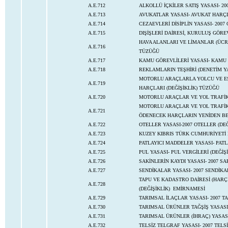
A.E.712
ALKOLLÜ İÇKİLER SATIŞ YASASI- 2
A.E.713
AVUKATLAR YASASI- AVUKAT HARÇ
A.E.714
CEZAEVLERİ DİSİPLİN YASASI- 2007
A.E.715
DIŞİŞLERİ DAİRESİ, KURULUŞ GÖRE
HAVA ALANLARI VE LİMANLAR (ÜCRE
A.E.716
TÜZÜĞÜ
A.E.717
KAMU GÖREVLİLERİ YASASI- KAMU 
A.E.718
REKLAMLARIN TEŞHİRİ (DENETİM YA
MOTORLU ARAÇLARLA YOLCU VE EŞY
A.E.719
HARÇLARI (DEĞİŞİKLİK) TÜZÜĞÜ
A.E.720
MOTORLU ARAÇLAR VE YOL TRAFİK 
MOTORLU ARAÇLAR VE YOL TRAFİK 
A.E.721
ÖDENECEK HARÇLARIN YENİDEN B
A.E.722
OTELLER YASASI-2007 OTELLER (DE
A.E.723
KUZEY KIBRIS TÜRK CUMHURİYETİ 
A.E.724
PATLAYICI MADDELER YASASI- PATL
A.E.725
PUL YASASI- PUL VERGİLERİ (DEĞİŞ
A.E.726
SAKİNLERİN KAYDI YASASI- 2007 SA
A.E.727
SENDİKALAR YASASI- 2007 SENDİKA
TAPU VE KADASTRO DAİRESİ (HARÇ
A.E.728
(DEĞİŞİKLİK) EMİRNAMESİ
A.E.729
TARIMSAL İLAÇLAR YASASI- 2007 T
A.E.730
TARIMSAL ÜRÜNLER TAĞŞİŞ YASASI-
A.E.731
TARIMSAL ÜRÜNLER (İHRAÇ) YASASI
A.E.732
TELSİZ TELGRAF YASASI- 2007 TELS