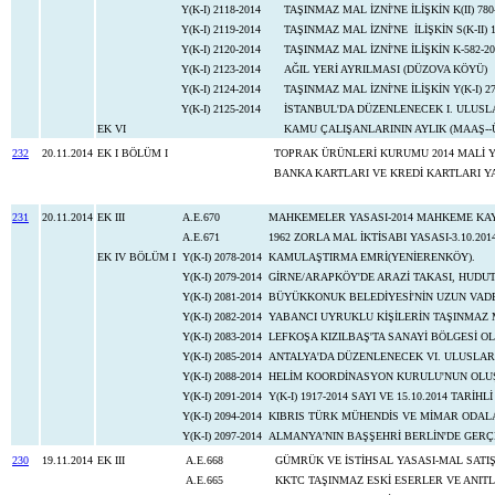
Y(K-I) 2118-2014
TAŞINMAZ MAL İZNİ'NE İLİŞKİN K(II) 78
Y(K-I) 2119-2014
TAŞINMAZ MAL İZNİ'NE İLİŞKİN S(K-II) 
Y(K-I) 2120-2014
TAŞINMAZ MAL İZNİ'NE İLİŞKİN K-582-20
Y(K-I) 2123-2014
AĞIL YERİ AYRILMASI (DÜZOVA KÖYÜ)
Y(K-I) 2124-2014
TAŞINMAZ MAL İZNİ'NE İLİŞKİN Y(K-I) 2
Y(K-I) 2125-2014
İSTANBUL'DA DÜZENLENECEK I. ULUSLA
EK VI
KAMU ÇALIŞANLARININ AYLIK (MAAŞ--
232
20.11.2014
EK I BÖLÜM I
TOPRAK ÜRÜNLERİ KURUMU 2014 MALİ YI
BANKA KARTLARI VE KREDİ KARTLARI YA
231
20.11.2014
EK III
A.E.670
MAHKEMELER YASASI-2014 MAHKEME KAY
A.E.671
1962 ZORLA MAL İKTİSABI YASASI-3.10.201
EK IV BÖLÜM I
Y(K-I) 2078-2014
KAMULAŞTIRMA EMRİ(YENİERENKÖY).
Y(K-I) 2079-2014
GİRNE/ARAPKÖY'DE ARAZİ TAKASI, HUDU
Y(K-I) 2081-2014
BÜYÜKKONUK BELEDİYESİ'NİN UZUN VAD
Y(K-I) 2082-2014
YABANCI UYRUKLU KİŞİLERİN TAŞINMAZ M
Y(K-I) 2083-2014
LEFKOŞA KIZILBAŞ'TA SANAYİ BÖLGESİ 
Y(K-I) 2085-2014
ANTALYA'DA DÜZENLENECEK VI. ULUSLA
Y(K-I) 2088-2014
HELİM KOORDİNASYON KURULU'NUN OLUŞUMU
Y(K-I) 2091-2014
Y(K-I) 1917-2014 SAYI VE 15.10.2014 TARİH
Y(K-I) 2094-2014
KIBRIS TÜRK MÜHENDİS VE MİMAR ODALAR
Y(K-I) 2097-2014
ALMANYA'NIN BAŞŞEHRİ BERLİN'DE GERÇ
230
19.11.2014
EK III
A.E.668
GÜMRÜK VE İSTİHSAL YASASI-MAL SATIŞ 
A.E.665
KKTC TAŞINMAZ ESKİ ESERLER VE ANIT