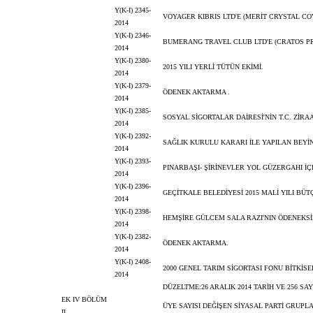
Y(K-I) 2345-
VOYAGER KIBRIS LTD'E (MERİT CRYSTAL CO
2014
Y(K-I) 2346-
BUMERANG TRAVEL CLUB LTD'E (CRATOS PR
2014
Y(K-I) 2380-
2015 YILI YERLİ TÜTÜN EKİMİ.
2014
Y(K-I) 2379-
ÖDENEK AKTARMA .
2014
Y(K-I) 2385-
SOSYAL SİGORTALAR DAİRESİ'NİN T.C. ZİR
2014
Y(K-I) 2392-
SAĞLIK KURULU KARARI İLE YAPILAN BEYİ
2014
Y(K-I) 2393-
PINARBAŞI- ŞİRİNEVLER YOL GÜZERGAHI İ
2014
Y(K-I) 2396-
GEÇİTKALE BELEDİYESİ 2015 MALİ YILI BÜTÇ
2014
Y(K-I) 2398-
HEMŞİRE GÜLCEM SALA RAZI'NIN ÖDENEKSİZ
2014
Y(K-I) 2382-
ÖDENEK AKTARMA.
2014
Y(K-I) 2408-
2000 GENEL TARIM SİGORTASI FONU BİTKİSE
2014
DÜZELTME:26 ARALIK 2014 TARİH VE 256 SA
EK IV BÖLÜM
ÜYE SAYISI DEĞİŞEN SİYASAL PARTİ GRUP
II