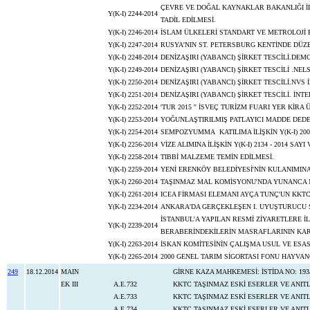
ÇEVRE VE DOĞAL KAYNAKLAR BAKANLIĞI İLE 
Y(K-I) 2244-2014
TADİL EDİLMESİ.
Y(K-I) 2246-2014
İSLAM ÜLKELERİ STANDART VE METROLOJİ E
Y(K-I) 2247-2014
RUSYA'NIN ST. PETERSBURG KENTİNDE DÜZ
Y(K-I) 2248-2014
DENİZAŞIRI (YABANCI) ŞİRKET TESCİLİ.DEM
Y(K-I) 2249-2014
DENİZAŞIRI (YABANCI) ŞİRKET TESCİLİ .NEL
Y(K-I) 2250-2014
DENİZAŞIRI (YABANCI) ŞİRKET TESCİLİ.NVS 
Y(K-I) 2251-2014
DENİZAŞIRI (YABANCI) ŞİRKET TESCİLİ. İNT
Y(K-I) 2252-2014
'TUR 2015 '' İSVEÇ TURİZM FUARI YER KİRA 
Y(K-I) 2253-2014
YOĞUNLAŞTIRILMIŞ PATLAYICI MADDE DEDEK
Y(K-I) 2254-2014
SEMPOZYUMMA KATILIMA İLİŞKİN Y(K-I) 2008
Y(K-I) 2256-2014
VİZE ALIMINA İLİŞKİN Y(K-I) 2134 - 2014 SAY
Y(K-I) 2258-2014
TIBBİ MALZEME TEMİN EDİLMESİ.
Y(K-I) 2259-2014
YENİ ERENKÖY BELEDİYESİ'NİN KULANIMINA
Y(K-I) 2260-2014
TAŞINMAZ MAL KOMİSYONU'NDA YUNANCA M
Y(K-I) 2261-2014
ICEA FİRMASI ELEMANI AYÇA TUNÇ'UN KKTC
Y(K-I) 2234-2014
ANKARA'DA GERÇEKLEŞEN I. UYUŞTURUCU Ş
İSTANBUL'A YAPILAN RESMİ ZİYARETLERE 
Y(K-I) 2239-2014
BERABERİNDEKİLERİN MASRAFLARININ KAR
Y(K-I) 2263-2014
İSKAN KOMİTESİNİN ÇALIŞMA USUL VE ESA
Y(K-I) 2265-2014
2000 GENEL TARIM SİGORTASI FONU HAYVAN
249
18.12.2014
MAIN
GİRNE KAZA MAHKEMESİ: İSTİDA NO: 19
EK III
A.E.732
KKTC TAŞINMAZ ESKİ ESERLER VE ANI
A.E.733
KKTC TAŞINMAZ ESKİ ESERLER VE ANIT
A.E.734
KKTC TAŞINMAZ ESKİ ESERLER VE ANIT