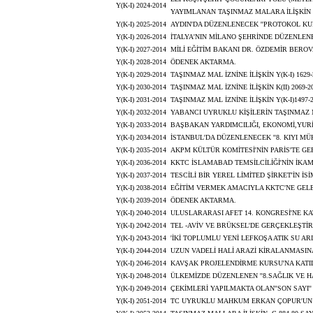
Y(K-I) 2024-2014
YAYIMLANAN TAŞINMAZ MALARA İLİŞKİN
Y(K-I) 2025-2014
AYDIN'DA DÜZENLENECEK ''PROTOKOL KUR
Y(K-I) 2026-2014
İTALYA'NIN MİLANO ŞEHRİNDE DÜZENLENEN
Y(K-I) 2027-2014
MİLİ EĞİTİM BAKANI DR. ÖZDEMİR BEROV
Y(K-I) 2028-2014
ÖDENEK AKTARMA.
Y(K-I) 2029-2014
TAŞINMAZ MAL İZNİNE İLİŞKİN Y(K-I) 1629
Y(K-I) 2030-2014
TAŞINMAZ MAL İZNİNE İLİŞKİN K(II) 2069-2
Y(K-I) 2031-2014
TAŞINMAZ MAL İZNİNE İLİŞKİN Y(K-I)1497-
Y(K-I) 2032-2014
YABANCI UYRUKLU KİŞİLERİN TAŞINMAZ 
Y(K-I) 2033-2014
BAŞBAKAN YARDIMCILIĞI, EKONOMİ,YURİ
Y(K-I) 2034-2014
İSTANBUL'DA DÜZENLENECEK ''8. KIYI M
Y(K-I) 2035-2014
AKPM KÜLTÜR KOMİTESİ'NİN PARİS'TE GE
Y(K-I) 2036-2014
KKTC İSLAMABAD TEMSİLCİLİĞİ'NİN İKAM
Y(K-I) 2037-2014
TESCİLİ BİR YEREL LİMİTED ŞİRKET'İN İ
Y(K-I) 2038-2014
EĞİTİM VERMEK AMACIYLA KKTC'NE GEL
Y(K-I) 2039-2014
ÖDENEK AKTARMA.
Y(K-I) 2040-2014
ULUSLARARASI AFET 14. KONGRESİ'NE KA
Y(K-I) 2042-2014
TEL -AVİV VE BRÜKSEL'DE GERÇEKLEŞTİ
Y(K-I) 2043-2014
'İKİ TOPLUMLU YENİ LEFKOŞA ATIK SU A
Y(K-I) 2044-2014
UZUN VADELİ HALİ ARAZİ KİRALANMASINA İL
Y(K-I) 2046-2014
KAVŞAK PROJELENDİRME KURSU'NA KATI
Y(K-I) 2048-2014
ÜLKEMİZDE DÜZENLENEN ''8.SAĞLIK VE H
Y(K-I) 2049-2014
ÇEKİMLERİ YAPILMAKTA OLAN''SON SAYI'' 
Y(K-I) 2051-2014
TC UYRUKLU MAHKUM ERKAN ÇOPUR'UN T