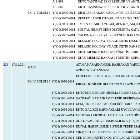
A.E.666
KKTC TAŞINMAZ ESKİ ESERLER VE ANIT
A.E.667
KKTC TAŞINMAZ ESKİ ESERLER VE ANIT
EK IV BÖLÜM I
Y(K-I) 2076-2014
DIŞİŞLERİ BAKANI ÖZDİL NAMİ VE BER
Y(K-I) 2077-2014
DEVLET LABORATUVARI DAİRESİ'NE TEMİ
Y(K-I) 2084-2014
'İNSAN TİCARETİ VE GÖÇMEN KAÇAKÇILI
Y(K-I) 2086-2014
SOSYAL HİZMET SEMPOZYUMU'NA KATIL
Y(K-I) 2087-2014
ÇALIŞMA VE SOSYAL GÜVENLİK BAKANLI
Y(K-I) 2059-2014
BELAGIO HOLIDAY VILAGE LTD'İN HİSSE A
Y(K-I) 2060-2014
BELAGIO HOLIDAY VILAGE LTD'İN ŞANS 
Y(K-I) 2095-2014
KKTC MERKEZ BANKASI YÖNETİM KURULU
Y(K-I) 2096-2014
KKTC MERKEZ BANKASI YÖNETİM KURULU
229
17.11.2014
ATAMA KARARNAMESİ: BAŞBAKAN YARDIMC
MAIN
AZİMLİ'NİN ATANMASI.
DÜZELTME-14 KASIM 2014 228 NO LU RES
EK IV BÖLÜM I
Y(K-I) 2056-2014
KIRSAL KESİMDE BELİRLENEN ARAZİLERİN
Y(K-I) 2062-2014
KKTC'NDE ÇEKİLEN SİNEMA FİLMİNE LOJİ
Y(K-I) 2061-2014
GAZİMAĞUSA'DA İKAMET EDİP BEKİRPAŞA
Y(K-I) 2063-2014
GENÇLİK DAİRESİ MÜDÜRLÜĞÜ TARAFINDA
Y(K-I) 2064-2014
KKTC BALIKÇI BARINAKLARI UYGULAMAL
Y(K-I) 2065-2014
MEDICANA MEDICAL LTD'DEN ALINAN HİM
Y(K-I) 2068-2014
ADA HAVACILIK VE TAŞIMACILIK A.Ş. İÇİ
Y(K-I) 2070-2014
DİJİTAL HABERLEŞME SİSTEMİ YEDEK MA
Y(K-I) 2071-2014
Y(K-I) 1671 -2014 SAYI VE 3.9.2014 TAR
Y(K-I) 2072-2014
ÇEK CUMHURİYETİ'NDE YAPILACAK TEKNİ