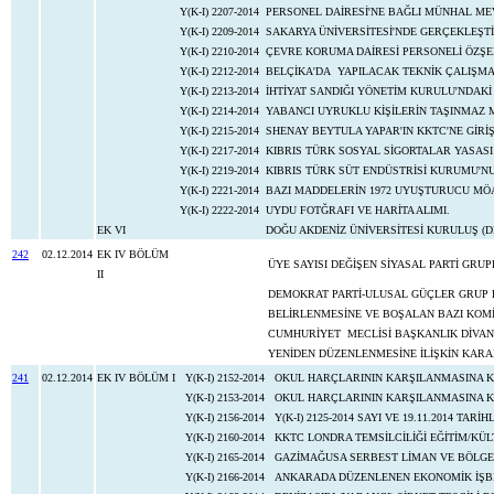
Y(K-I) 2207-2014
PERSONEL DAİRESİ'NE BAĞLI MÜNHAL ME
Y(K-I) 2209-2014
SAKARYA ÜNİVERSİTESİ'NDE GERÇEKLEŞTİ
Y(K-I) 2210-2014
ÇEVRE KORUMA DAİRESİ PERSONELİ ÖZŞEN
Y(K-I) 2212-2014
BELÇİKA'DA YAPILACAK TEKNİK ÇALIŞMA
Y(K-I) 2213-2014
İHTİYAT SANDIĞI YÖNETİM KURULU'NDAKİ
Y(K-I) 2214-2014
YABANCI UYRUKLU KİŞİLERİN TAŞINMAZ M
Y(K-I) 2215-2014
SHENAY BEYTULA YAPAR'IN KKTC'NE GİRİŞ
Y(K-I) 2217-2014
KIBRIS TÜRK SOSYAL SİGORTALAR YASASI
Y(K-I) 2219-2014
KIBRIS TÜRK SÜT ENDÜSTRİSİ KURUMU'NU
Y(K-I) 2221-2014
BAZI MADDELERİN 1972 UYUŞTURUCU MÖADD
Y(K-I) 2222-2014
UYDU FOTĞRAFI VE HARİTA ALIMI.
EK VI
DOĞU AKDENİZ ÜNİVERSİTESİ KURULUŞ (DEĞİ
242
02.12.2014
EK IV BÖLÜM
ÜYE SAYISI DEĞİŞEN SİYASAL PARTİ GR
II
DEMOKRAT PARTİ-ULUSAL GÜÇLER GRUP BA
BELİRLENMESİNE VE BOŞALAN BAZI KOMİ
CUMHURİYET MECLİSİ BAŞKANLIK DİVANI
YENİDEN DÜZENLENMESİNE İLİŞKİN KARA
241
02.12.2014
EK IV BÖLÜM I
Y(K-I) 2152-2014
OKUL HARÇLARININ KARŞILANMASINA KA
Y(K-I) 2153-2014
OKUL HARÇLARININ KARŞILANMASINA KA
Y(K-I) 2156-2014
Y(K-I) 2125-2014 SAYI VE 19.11.2014 TAR
Y(K-I) 2160-2014
KKTC LONDRA TEMSİLCİLİĞİ EĞİTİM/KÜL
Y(K-I) 2165-2014
GAZİMAĞUSA SERBEST LİMAN VE BÖLGE
Y(K-I) 2166-2014
ANKARADA DÜZENLENEN EKONOMİK İŞBİR