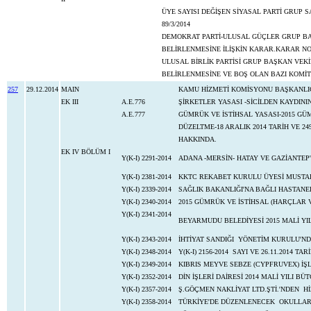
ÜYE SAYISI DEĞİŞEN SİYASAL PARTİ GRUP
89/3/2014
DEMOKRAT PARTİ-ULUSAL GÜÇLER GRUP BAŞ
BELİRLENMESİNE İLİŞKİN KARAR.KARAR NO
ULUSAL BİRLİK PARTİSİ GRUP BAŞKAN VEKİ
BELİRLENMESİNE VE BOŞ OLAN BAZI KOMİT
257
29.12.2014
MAIN
KAMU HİZMETİ KOMİSYONU BAŞKANLI
EK III
A.E.776
ŞİRKETLER YASASI -SİCİLDEN KAYDININ
A.E.777
GÜMRÜK VE İSTİHSAL YASASI-2015 GÜ
DÜZELTME-18 ARALIK 2014 TARİH VE 24
HAKKINDA.
EK IV BÖLÜM I
Y(K-I) 2291-2014
ADANA -MERSİN- HATAY VE GAZİANTE
Y(K-I) 2381-2014
KKTC REKABET KURULU ÜYESİ MUSTAF
Y(K-I) 2339-2014
SAĞLIK BAKANLIĞI'NA BAĞLI HASTAN
Y(K-I) 2340-2014
2015 GÜMRÜK VE İSTİHSAL (HARÇLAR 
Y(K-I) 2341-2014
BEYARMUDU BELEDİYESİ 2015 MALİ YIL
Y(K-I) 2343-2014
İHTİYAT SANDIĞI YÖNETİM KURULU'NDA
Y(K-I) 2348-2014
Y(K-I) 2156-2014 SAYI VE 26.11.2014 T
Y(K-I) 2349-2014
KIBRIS MEYVE SEBZE (CYPFRUVEX) İŞ
Y(K-I) 2352-2014
DİN İŞLERİ DAİRESİ 2014 MALİ YILI BÜT
Y(K-I) 2357-2014
Ş.GÖÇMEN NAKLİYAT LTD.ŞTİ.'NDEN H
Y(K-I) 2358-2014
TÜRKİYE'DE DÜZENLENECEK OKULLARA