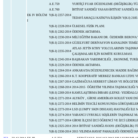
A.E.759
YURTİÇİ FUAR DÜZENLEME (DEĞİŞİKLİK) TÜZ
A.E.760
İHTİYAT SANDIĞI YASASI-İHTİYAT SANDIĞI A
EK IV BÖLÜM
Y(K-I) 2257-2014
TEDAVİ AMAÇLI KATKI'YA İLİŞKİN Y(K-I) 2185
I
Y(K-I) 2228-2014
ÜLKESEL FİZİK PLANI.
Y(K-I) 2262-2014
ÖDENEK AKTARMA.
Y(K-I) 2230-2014
MİLİ EĞİTİM BAKANI DR. ÖZDEMİR BEROVA 
Y(K-I) 2231-2014
GÜZELYURT DERİVASYON KANALININ TEMİZ
ATLAS JET'İN KTHY YOLCULARININ TAŞIN
Y(K-I) 2235-2014
ÇALIŞMALARI İÇİN KOMİTE KURULMASI.
Y(K-I) 2245-2014
BAŞBAKAN YARDIMCILIĞI , EKONOMİ, TURİ
Y(K-I) 2229-2014
ÖDENEK AKTARMA.
Y(K-I) 2264-2014
ANKARA'DA DÜZENLENECEK MADDE BAĞIMLI
Y(K-I) 2266-2014
K.T. KOOPERATİF MERKEZ BANKASI LTD'E V
Y(K-I) 2267-2014
GAZİMAĞUSA SERBEST LİMAN VE BÖLGE'DE
Y(K-I) 2268-2014
2014-2015 ÖĞRETİM YILINDA TAŞIMACILIĞI
Y(K-I) 2269-2014
KAMULAŞTIRMA İHBARI (LEFKE- YEDİDALGA
Y(K-I) 2271-2014
ALYKÖY , GİRNE AMERİKAN KOLEJİ YANI DS
Y(K-I) 2272-2014
HELİMİN TESCİLİ KONUSUNDA GÖRÜŞMELER
Y(K-I) 2273-2014
LSD (LUMPY SKIN DISEASE) HASTALIĞI İLE
Y(K-I) 2274-2014
YABANCI UYRUKLU KİŞİLERİN TAŞINMAZ MA
Y(K-I) 2277-2014
GİRNE İLÇESİ İZCİ ÖĞRENCİ VE İZCİ LİDER
Y(K-I) 2325-2014
2014 İHTİYAT SANDIĞI AVANS (DEĞİŞİKLİK) 
Y(K-I) 2330-2014
2015 YILINDA HAYAT PAHALILIĞI ÖDENEĞ