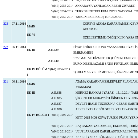
Y(K-I) 2052-2014
TAŞINMAZ MALLARA İLİŞKİN Ç-884-80 SAYI
Y(K-I) 2053-2014
ANKARA'YA YAPILACAK RESMİ ZİYARET.
Y(K-I) 2054-2014
TURKISH PETROLEUM INTERNATIONAL COM
Y(K-I) 2055-2014
YANGIN EKİBİ OLUŞTURULMASI.
223
07.11.2014
GÖREVE ATAMA KARARNAMESİ:ÇEVRE
MAIN
ATANMASI.
EK VI
ÖZELLEŞTİRME (DEĞİŞİKLİK) YASA ÖNE
222
06.11.2014
FİYAT İSTİKRAR FONU YASASI-2014 FİYAT
EK III
A.E.639
EMİRNAMESİ.
1977 MAL VE HİZMETLER (DÜZENLEME VE 
A.E.640
EURO DIESEL)AZAMİ SATI
EK IV BÖLÜM
Y(K-I) 2057-2014
1) 2014 MAL VE HİZMETLER (DÜZENLEME VE
I
221
06.11.2014
ATAMA KARARNAMESİ:DEVLET PLANLAMA 
MAIN
ATANMASI.
EK III
A.E.638
MERKEZ BANKASI YASASI- 15.10.2014 TARİ
A.E.635
ŞİRKETLER MUKAYYİTLİĞİNDEN DUYURU- 
A.E.637
DEVLET İHALE TÜZÜĞÜNÜ- CEZASI SAB
A.E.636
ASKERİ YASAK BÖLGELER YASASI-ASKER
EK IV BÖLÜM I
Y(K-I) 1996-2014
MITT 2015 MOSKOVA TURİZM FUARI YER 
Y(K-I) 2016-2014
BAŞBAKAN YARDIMCISI, EKONOMİ, TURİZM
Y(K-I) 2018-2014
ULUSLARARASI KARŞILAŞTIRMALI EĞİTİ
Y(K-I) 1964-2014
ASKERİ YASAK BÖLGELER (DEĞİŞİKLİK) 