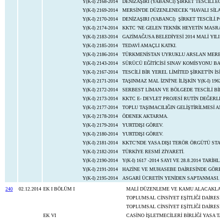
Y(K-I) 2168-2014
DENİZAŞIRI (YABANCI) ŞİRKET TESCİLİ.
Y(K-I) 2169-2014
MERSİN'DE DÜZENLENECEK ''HAVALI SİL
Y(K-I) 2170-2014
DENİZAŞIRI (YABANCI) ŞİRKET TESCİLİ.
Y(K-I) 2174-2014
KKTC 'NE GELEN TEKNİK HEYETİN MASR
Y(K-I) 2183-2014
GAZİMAĞUSA BELEDİYESİ 2014 MALİ YILI
Y(K-I) 2185-2014
TEDAVİ AMAÇLI KATKI.
Y(K-I) 2186-2014
TÜRKMENİSTAN UYRUKLU ARSLAN MEREDK
Y(K-I) 2143-2014
SÜRÜCÜ EĞİTİCİSİ SINAV KOMİSYONU BA
Y(K-I) 2167-2014
TESCİLİ BİR YEREL LİMİTED ŞİRKET'İN 
Y(K-I) 2171-2014
TAŞINMAZ MAL İZNİ'NE İLİŞKİN Y(K-I) 196
Y(K-I) 2172-2014
SERBEST LİMAN VE BÖLGEDE TESCİLİ Bİ
Y(K-I) 2173-2014
KKTC E- DEVLET PROJESİ RUTİN DEĞERL
Y(K-I) 2177-2014
TOPLU TAŞIMACILIĞIN GELİŞTİRİLMESİ
Y(K-I) 2178-2014
ÖDENEK AKTARMA.
Y(K-I) 2179-2014
YURTDIŞI GÖREV.
Y(K-I) 2180-2014
YURTDIŞI GÖREV.
Y(K-I) 2181-2014
KKTC'NDE YASA DIŞI TERÖR ÖRGÜTÜ ST
Y(K-I) 2182-2014
TÜRKİYE RESMİ ZİYARETİ.
Y(K-I) 2190-2014
Y(K-I) 1617 -2014 SAYI VE 28.8.2014 TAR
Y(K-I) 2191-2014
HAZİNE VE MUHASEBE DAİRESİNDE GÖREVL
Y(K-I) 2195-2014
ASGARİ ÜCRETİN YENİDEN SAPTANMASI.
240
02.12.2014
EK I BÖLÜM I
MALİ DÜZENLEME VE KAMU ALACAKLARIN
TOPLUMSAL CİNSİYET EŞİTLİĞİ DAİRES
TOPLUMSAL CİNSİYET EŞİTLİĞİ DAİRES
EK VI
CASİNO İŞLETMECİLERİ BİRLİĞİ YASA TAS