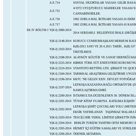
A.E.714
SOSYAL SİGORTALAR YASASI- GELİR BAS
4/1972 UYUŞTURUCU MADDELER YASASI-Y
A.E.715
CANNABİNOİDLER.
A.E.716
1962 ZORLA MAL İKTİSABI YASASI-16 EKİM 
A.E.717
1962 ZORLA MAL İKTİSABI YASASI-10 KASIM
EK IV BÖLÜM I
Y(K-I) 2080-2014
2014 SERDARLI BELEDİYESİ İHALE (DEĞİŞİ
Y(K-I) 2148-2014
KURUCU CUMHURBAŞKANI MERHUM RAUF RA
K(II)-2011 SAYI VE 20.4.2011 TARİH , K(II)
Y(K-I) 2163-2014
ÜRETİLMESİ.
Y(K-I) 2188-2014
ALAYKÖY KÜLTÜR VE SANAT DERNEĞİ HAL
Y(K-I) 2225-2014
KIBRIS TÜRK SÜT ENDÜSTRİSİ KURUMU'N
Y(K-I) 2224-2014
STANTOTO BETTİNG LTD. ŞİRKETİ VE QUIC
Y(K-I) 2184-2014
TARIMSAL ARAŞTIRMA GELİŞTİRME UYGUL
Y(K-I) 2196-2014
KKTC 'NE GELEN XXIV. DEVLET FOTOĞRAF
LEFKOŞA KAZASINA BAĞLI ORTAKÖY'DE (
Y(K-I) 2197-2014
KAMULAŞTIRMA EMRİ.
Y(K-I) 2200-2014
İSTANBUL'DA DÜZENLENEN 30. DÖNEM İSLA
Y(K-I) 2201-2014
TÜYAP KİTAP FUARI'NA KATILIMA İLİŞKİN Y(
LEFKOŞA ŞEHİT ÇOCUKLARI YOLU (METEH
Y(K-I) 2202-2014
EKSİK YAYIMLANAN TAŞINMAZ MALARA İ
Y(K-I) 2203-2014
TESCİLİ BİR YEREL LİMİTED ŞİRKET'İN İS
Y(K-I) 2204-2014
BERLİN TURİZM TANITIM OFİSİ MEMURU 
Y(K-I) 2205-2014
HİZMET İÇİ EĞİTİM SAHALARI VE SÜRELERİN
Y(K-I) 2206-2014
ÖDENEK AKTARMA.