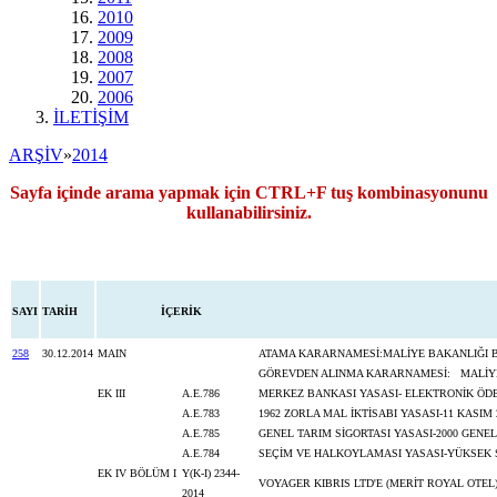
2010
2009
2008
2007
2006
İLETİŞİM
ARŞİV
»
2014
Sayfa içinde arama yapmak için CTRL+F tuş kombinasyonunu
kullanabilirsiniz.
SAYI
TARİH
İÇERİK
258
30.12.2014
MAIN
ATAMA KARARNAMESİ:MALİYE BAKANLIĞI BÜ
GÖREVDEN ALINMA KARARNAMESİ: MALİYE 
EK III
A.E.786
MERKEZ BANKASI YASASI- ELEKTRONİK ÖDE
A.E.783
1962 ZORLA MAL İKTİSABI YASASI-11 KASIM 
A.E.785
GENEL TARIM SİGORTASI YASASI-2000 GENE
A.E.784
SEÇİM VE HALKOYLAMASI YASASI-YÜKSEK 
EK IV BÖLÜM I
Y(K-I) 2344-
VOYAGER KIBRIS LTD'E (MERİT ROYAL OTEL
2014