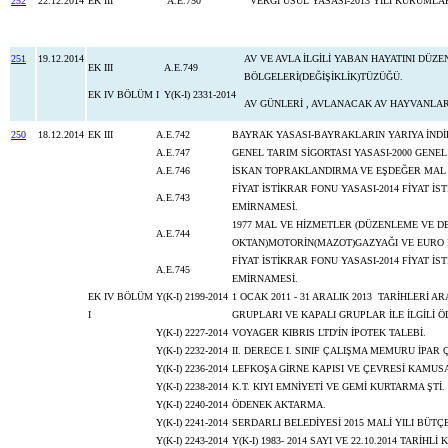
252
22.12.2014
EK III
A.E.750
VERGİ USUL YASASI-2013 YILI KURUMLA
251
19.12.2014
AV VE AVLA İLGİLİ YABAN HAYATINI DÜZ
EK III
A.E.749
BÖLGELERİ(DEĞİŞİKLİK)TÜZÜĞÜ.
EK IV BÖLÜM I
Y(K-I) 2331-2014
AV GÜNLERİ , AVLANACAK AV HAYVANLARI
250
18.12.2014
EK III
A.E.742
BAYRAK YASASI-BAYRAKLARIN YARIYA İNDİRİ
A.E.747
GENEL TARIM SİGORTASI YASASI-2000 GENEL
A.E.746
İSKAN TOPRAKLANDIRMA VE EŞDEĞER MAL Y
FİYAT İSTİKRAR FONU YASASI-2014 FİYAT 
A.E.743
EMİRNAMESİ.
1977 MAL VE HİZMETLER (DÜZENLEME VE DE
A.E.744
OKTAN)MOTORİN(MAZOT)GAZYAĞI V
FİYAT İSTİKRAR FONU YASASI-2014 FİYAT 
A.E.745
EMİRNAMESİ.
EK IV BÖLÜM
Y(K-I) 2199-2014
1 OCAK 2011 - 31 ARALIK 2013 TARİHLERİ 
I
GRUPLARI VE KAPALI GRUPLAR İLE İLGİLİ
Y(K-I) 2227-2014
VOYAGER KIBRIS LTD'İN İPOTEK TALEBİ.
Y(K-I) 2232-2014
II. DERECE I. SINIF ÇALIŞMA MEMURU İPAR
Y(K-I) 2236-2014
LEFKOŞA GİRNE KAPISI VE ÇEVRESİ KAMUS
Y(K-I) 2238-2014
K.T. KIYI EMNİYETİ VE GEMİ KURTARMA ŞTİ
Y(K-I) 2240-2014
ÖDENEK AKTARMA.
Y(K-I) 2241-2014
SERDARLI BELEDİYESİ 2015 MALİ YILI BÜTÇE
Y(K-I) 2243-2014
Y(K-I) 1983- 2014 SAYI VE 22.10.2014 TARİHL