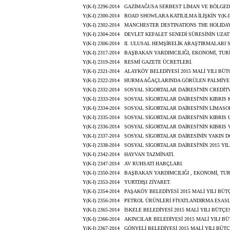
Y(K-I) 2296-2014
GAZİMAĞUSA SERBEST LİMAN VE BÖLGED
Y(K-I) 2300-2014
ROAD SHOWLARA KATILILMA İLİŞKİN Y(K-I) 
Y(K-I) 2302-2014
MANCHESTER DESTINATIONS THE HOLIDAY
Y(K-I) 2304-2014
DEVLET KEFALET SENEDİ SÜRESİNİN UZAT
Y(K-I) 2306-2014
II. ULUSAL HEMŞİRELİK ARAŞTIRMALARI
Y(K-I) 2317-2014
BAŞBAKAN YARDIMCILIĞI, EKONOMİ, TURİ
Y(K-I) 2319-2014
RESMİ GAZETE ÜCRETLERİ.
Y(K-I) 2321-2014
ALAYKÖY BELEDİYESİ 2015 MALİ YILI BÜT
Y(K-I) 2322-2014
HURMA AĞAÇLARINDA GÖRÜLEN PALMİYE 
Y(K-I) 2332-2014
SOSYAL SİGORTALAR DAİRESİ'NİN CREDİT
Y(K-I) 2333-2014
SOSYAL SİGORTALAR DAİRESİ'NİN KIBRIS 
Y(K-I) 2334-2014
SOSYAL SİGORTALAR DAİRESİ'NİN LİMASO
Y(K-I) 2335-2014
SOSYAL SİGORTALAR DAİRESİ'NİN KIBRIS
Y(K-I) 2336-2014
SOSYAL SİGORTALAR DAİRESİ'NİN KIBRIS 
Y(K-I) 2337-2014
SOSYAL SİGORTALAR DAİRESİNİN YAKIN D
Y(K-I) 2338-2014
SOSYAL SİGORTALAR DAİRESİ'NİN 2015 Y
Y(K-I) 2342-2014
HAYVAN TAZMİNATI.
Y(K-I) 2347-2014
AV RUHSATI HARÇLARI.
Y(K-I) 2350-2014
BAŞBAKAN YARDIMCILIĞI , EKONOMİ, TUR
Y(K-I) 2353-2014
YURTDIŞI ZİYARET.
Y(K-I) 2354-2014
PAŞAKÖY BELEDİYESİ 2015 MALİ YILI BÜTÇ
Y(K-I) 2356-2014
PETROL ÜRÜNLERİ FİYATLANDIRMA ESASLA
Y(K-I) 2365-2014
İSKELE BELEDİYESİ 2015 MALİ YILI BÜTÇES
Y(K-I) 2366-2014
AKINCILAR BELEDİYESİ 2015 MALİ YILI BÜ
Y(K-I) 2367-2014
GÖNYELİ BELEDİYESİ 2015 MALİ YILI BÜTÇ