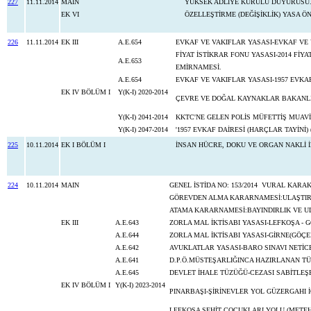
227
11.11.2014
MAIN
YÜKSEK ADLİYE KURULU DUYURUSU
EK VI
ÖZELLEŞTİRME (DEĞİŞİKLİK) YASA ÖN
226
11.11.2014
EK III
A.E.654
EVKAF VE VAKIFLAR YASASI-EVKAF VE
FİYAT İSTİKRAR FONU YASASI-2014 FİY
A.E.653
EMİRNAMESİ.
A.E.654
EVKAF VE VAKIFLAR YASASI-1957 EVKAF
EK IV BÖLÜM I
Y(K-I) 2020-2014
ÇEVRE VE DOĞAL KAYNAKLAR BAKANLIĞ
Y(K-I) 2041-2014
KKTC'NE GELEN POLİS MÜFETTİŞ MUAV
Y(K-I) 2047-2014
'1957 EVKAF DAİRESİ (HARÇLAR TAYİNİ)
225
10.11.2014
EK I BÖLÜM I
İNSAN HÜCRE, DOKU VE ORGAN NAKLİ İ
224
10.11.2014
MAIN
GENEL İSTİDA NO: 153/2014 V
GÖREVDEN ALMA KARARNAMESİ:ULAŞTIRM
ATAMA KARARNAMESİ:BAYINDIRLIK VE U
EK III
A.E.643
ZORLA MAL İKTİSABI YASASI-LEFKOŞA - G
A.E.644
ZORLA MAL İKTİSABI YASASI-GİRNE(GÖÇE
A.E.642
AVUKLATLAR YASASI-BARO SINAVI NETİCE
A.E.641
D.P.Ö.MÜSTEŞARLIĞINCA HAZIRLANAN TÜK
A.E.645
DEVLET İHALE TÜZÜĞÜ-CEZASI SABİTLEŞ
EK IV BÖLÜM I
Y(K-I) 2023-2014
PINARBAŞI-ŞİRİNEVLER YOL GÜZERGAHI 
LEFKOŞA ŞEHİT ÇOCUKLARI YOLU (METEH