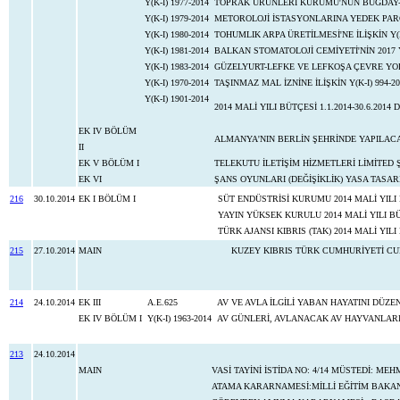
Y(K-I) 1977-2014
TOPRAK ÜRÜNLERİ KURUMU'NUN BUĞDAY- A
Y(K-I) 1979-2014
METOROLOJİ İSTASYONLARINA YEDEK PARÇ
Y(K-I) 1980-2014
TOHUMLIK ARPA ÜRETİLMESİ'NE İLİŞKİN Y(K-
Y(K-I) 1981-2014
BALKAN STOMATOLOJİ CEMİYETİ'NİN 2017
Y(K-I) 1983-2014
GÜZELYURT-LEFKE VE LEFKOŞA ÇEVRE YOLU 
Y(K-I) 1970-2014
TAŞINMAZ MAL İZNİNE İLİŞKİN Y(K-I) 994-2
Y(K-I) 1901-2014
2014 MALİ YILI BÜTÇESİ 1.1.2014-30.6.2
EK IV BÖLÜM
ALMANYA'NIN BERLİN ŞEHRİNDE YAPILA
II
EK V BÖLÜM I
TELEKUTU İLETİŞİM HİZMETLERİ LİMİTED Ş
EK VI
ŞANS OYUNLARI (DEĞİŞİKLİK) YASA TASARISI
216
30.10.2014
EK I BÖLÜM I
SÜT ENDÜSTRİSİ KURUMU 2014 MALİ YILI
YAYIN YÜKSEK KURULU 2014 MALİ YILI B
TÜRK AJANSI KIBRIS (TAK) 2014 MALİ YIL
215
27.10.2014
MAIN
KUZEY KIBRIS TÜRK CUMHURİYETİ CU
214
24.10.2014
EK III
A.E.625
AV VE AVLA İLGİLİ YABAN HAYATINI DÜZ
EK IV BÖLÜM I
Y(K-I) 1963-2014
AV GÜNLERİ, AVLANACAK AV HAYVANLARI 
213
24.10.2014
MAIN
VASİ TAYİNİ İSTİDA NO: 4/14 MÜSTEDİ: M
ATAMA KARARNAMESİ:MİLLİ EĞİTİM BAKAN