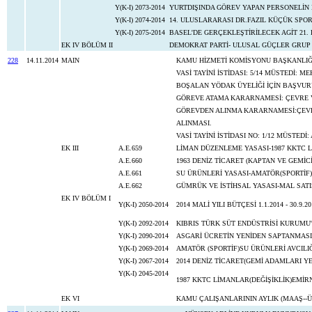
Y(K-I) 2073-2014
YURTDIŞINDA GÖREV YAPAN PERSONELİN EK 
Y(K-I) 2074-2014
14. ULUSLARARASI DR.FAZIL KÜÇÜK SP
Y(K-I) 2075-2014
BASEL'DE GERÇEKLEŞTİRİLECEK AGİT 21.
EK IV BÖLÜM II
DEMOKRAT PARTİ- ULUSAL GÜÇLER GRUP 
228
14.11.2014
MAIN
KAMU HİZMETİ KOMİSYONU BAŞKANLIĞI
VASİ TAYİNİ İSTİDASI: 5/14 MÜSTEDİ: 
BOŞALAN YÖDAK ÜYELİĞİ İÇİN BAŞVU
GÖREVE ATAMA KARARNAMESİ: ÇEVRE V
GÖREVDEN ALINMA KARARNAMESİ:ÇEVR
ALINMASI.
VASİ TAYİNİ İSTİDASI NO: 1/12 MÜSTE
EK III
A.E.659
LİMAN DÜZENLEME YASASI-1987 KKTC 
A.E.660
1963 DENİZ TİCARET (KAPTAN VE GEMİCİ
A.E.661
SU ÜRÜNLERİ YASASI-AMATÖR(SPORTİF)
A.E.662
GÜMRÜK VE İSTİHSAL YASASI-MAL SATIŞ
EK IV BÖLÜM I
Y(K-I) 2050-2014
2014 MALİ YILI BÜTÇESİ 1.1.2014 - 30
Y(K-I) 2092-2014
KIBRIS TÜRK SÜT ENDÜSTRİSİ KURUMU'
Y(K-I) 2090-2014
ASGARİ ÜCRETİN YENİDEN SAPTANMASI
Y(K-I) 2069-2014
AMATÖR (SPORTİF)SU ÜRÜNLERİ AVCILI
Y(K-I) 2067-2014
2014 DENİZ TİCARET(GEMİ ADAMLARI YE
Y(K-I) 2045-2014
1987 KKTC LİMANLAR(DEĞİŞİKLİK)EMİR
EK VI
KAMU ÇALIŞANLARININ AYLIK (MAAŞ--Ü