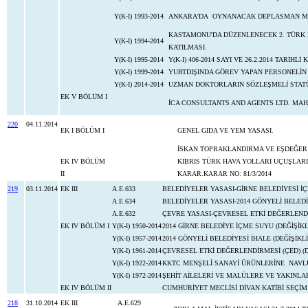
Y(K-I) 1993-2014
ANKARA'DA OYNANACAK DEPLASMAN MAÇ
KASTAMONU'DA DÜZENLENECEK 2. TÜRK 
Y(K-I) 1994-2014
KATILMASI.
Y(K-I) 1995-2014
Y(K-I) 406-2014 SAYI VE 26.2.2014 TARİHL
Y(K-I) 1999-2014
YURTDIŞINDA GÖREV YAPAN PERSONELİN EK 
Y(K-I) 2014-2014
UZMAN DOKTORLARIN SÖZLEŞMELİ STATÜ
EK V BÖLÜM I
İCA CONSULTANTS AND AGENTS LT
220
04.11.2014
EK I BÖLÜM I
GENEL GIDA VE YEM YASASI.
İSKAN TOPRAKLANDIRMA VE EŞDEĞER M
EK IV BÖLÜM
KIBRIS TÜRK HAVA YOLLARI UÇUŞLARIN
II
KARAR.KARAR NO: 81/3/2014
219
03.11.2014
EK III
A.E.633
BELEDİYELER YASASI-GİRNE BELEDİYESİ İ
A.E.634
BELEDİYELER YASASI-2014 GÖNYELİ BELEDİ
A.E.632
ÇEVRE YASASI-ÇEVRESEL ETKİ DEĞERLENDİ
EK IV BÖLÜM I
Y(K-I) 1950-2014
2014 GİRNE BELEDİYE İÇME SUYU (DEĞİŞİK
Y(K-I) 1957-2014
2014 GÖNYELİ BELEDİYESİ İHALE (DEĞİŞİKL
Y(K-I) 1961-2014
ÇEVRESEL ETKİ DEĞERLENDİRMESİ (ÇED) (D
Y(K-I) 1922-2014
KKTC MENŞELİ SANAYİ ÜRÜNLERİNE NAVLU
Y(K-I) 1972-2014
ŞEHİT AİLELERİ VE MALÜLERE VE YAKINLAR
EK IV BÖLÜM II
CUMHURİYET MECLİSİ DİVAN KATİBİ SEÇİM
218
31.10.2014
EK III
A.E.629