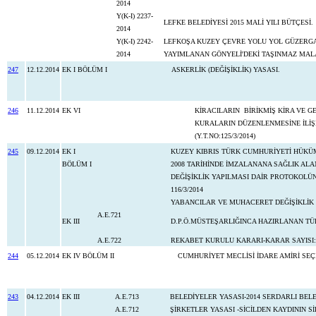
2014
Y(K-I) 2237-
LEFKE BELEDİYESİ 2015 MALİ YILI BÜTÇESİ.
2014
Y(K-I) 2242-
LEFKOŞA KUZEY ÇEVRE YOLU YOL GÜZERGAH
2014
YAYIMLANAN GÖNYELİ'DEKİ TAŞINMAZ MALA
247
12.12.2014
EK I BÖLÜM I
ASKERLİK (DEĞİŞİKLİK) YASASI.
246
11.12.2014
EK VI
KİRACILARIN BİRİKMİŞ KİRA VE GE
KURALARIN DÜZENLENMESİNE İLİŞK
(Y.T.NO:125/3/2014)
245
09.12.2014
EK I
KUZEY KIBRIS TÜRK CUMHURİYETİ HÜKÜM
BÖLÜM I
2008 TARİHİNDE İMZALANANA SAĞLIK AL
DEĞİŞİKLİK YAPILMASI DAİR PROTOKOLÜN
116/3/2014
YABANCILAR VE MUHACERET DEĞİŞİKLİK YAS
A.E.721
EK III
D.P.Ö.MÜSTEŞARLIĞINCA HAZIRLANAN TÜKE
A.E.722
REKABET KURULU KARARI-KARAR SAYISI:
244
05.12.2014
EK IV BÖLÜM II
CUMHURİYET MECLİSİ İDARE AMİRİ S
243
04.12.2014
EK III
A.E.713
BELEDİYELER YASASI-2014 SERDARLI BELE
A.E.712
ŞİRKETLER YASASI -SİCİLDEN KAYDININ S