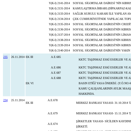
Y(K-I) 2141-2014
SOSYAL SİGORTALAR DAİRESİ 'NİN KIBR
Y(K-I) 2131-2014
KAMULAŞTIRMA İHBARI.(DİPKARPAZ-KA
Y(K-I) 2133-2014
SAĞLIK KURULU KARARI İLE YAPILAN AM
Y(K-I) 2134-2014
ÇEK CUMHURİYETİ'NDE YAPILACAK TOPLA
Y(K-I) 2135-2014
SOSYAL SİGORTALAR DAİRESİ'NİN CREDİ
Y(K-I) 2136-2014
SOSYAL SİGORTALAR DAİRESİ'NİN KIBRIS
Y(K-I) 2137-2014
SOSYAL SİGORTALAR DAİRESİ'NİN LİMAS
Y(K-I) 2138-2014
SOSYAL SİGORTALAR DAİRESİ'NİN KIBRI
Y(K-I) 2139-2014
SOSYAL SİGORTALAR DAİRESİ'NİN KIBRI
Y(K-I) 2140-2014
SOSYAL SİGORTALAR DAİRESİ'NİN YAKIN
235
26.11.2014
EK III
A.E.685
KKTC TAŞINMAZ ESKİ ESERLER VE A
A.E.686
KKTC TAŞINMAZ ESKİ ESERLER VE A
A.E.687
KKTC TAŞINMAZ ESKİ ESERLER VE A
A.E.688
KKTC TAŞINMAZ ESKİ ESERLER VE 
EK VI
BASIN ETİĞİ YASA ÖNERİSİ. (Y.Ö.NO:43
KAMU ÇALIŞANLARININ AYLIK MAAŞ-Ü
HAKKINDA.
234
25.11.2014
A.E.678
EK III
MERKEZ BANKASI YASASI- 31.10.2014 T
A.E.679
MERKEZ BANKASI YASASI- 15.11.2014 T
ŞİRKETLER YASASI- SİCİLDEN KAYDIN
A.E.674
ŞİRKETİ.