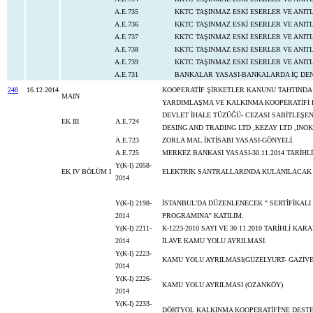
A.E.735
KKTC TAŞINMAZ ESKİ ESERLER VE ANIT
A.E.736
KKTC TAŞINMAZ ESKİ ESERLER VE ANI
A.E.737
KKTC TAŞINMAZ ESKİ ESERLER VE ANIT
A.E.738
KKTC TAŞINMAZ ESKİ ESERLER VE ANIT
A.E.739
KKTC TAŞINMAZ ESKİ ESERLER VE ANIT
A.E.731
BANKALAR YASASI-BANKALARD
248
16.12.2014
KOOPERATİF ŞİRKETLER KANUNU TAHTINDA
MAIN
YARDIMLAŞMA VE KALKINMA KOOPERATİFİ 
DEVLET İHALE TÜZÜĞÜ- CEZASI SABİTLEŞE
EK III
A.E.724
DESING AND TRADING LTD ,KEZAY LTD ,INO
A.E.723
ZORLA MAL İKTİSABI YASASI-GÖNYELİ.
A.E.725
MERKEZ BANKASI YASASI-30.11.2014 TARİHLİ
Y(K-I) 2058-
EK IV BÖLÜM I
ELEKTRİK SANTRALLARINDA KULANI
2014
Y(K-I) 2198-
İSTANBUL'DA DÜZENLENECEK '' SERTİFİKALI 
2014
PROGRAMINA'' KATILIM.
Y(K-I) 2211-
K-1223-2010 SAYI VE 30.11.2010 TARİHLİ KA
2014
İLAVE KAMU YOLU AYRILMASI.
Y(K-I) 2223-
KAMU YOLU AYRILMASI(GÜZELYURT- GAZİV
2014
Y(K-I) 2226-
KAMU YOLU AYRILMASI (OZANKÖY)
2014
Y(K-I) 2233-
DÖRTYOL KALKINMA KOOPERATİFİ'NE DEST