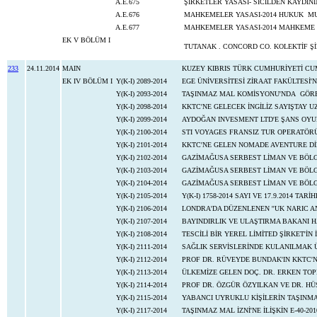
A.E.675
ŞİRKETLER YASASI- SİCİLDEN KAYDIN
A.E.676
MAHKEMELER YASASI-2014 HUKUK MUH
A.E.677
MAHKEMELER YASASI-2014 MAHKEME H
EK V BÖLÜM I
TUTANAK . CONCORD CO. KOLEKTİF Ş
233
24.11.2014
MAIN
KUZEY KIBRIS TÜRK CUMHURİYETİ CU
EK IV BÖLÜM I
Y(K-I) 2089-2014
EGE ÜNİVERSİTESİ ZİRAAT FAKÜLTES
Y(K-I) 2093-2014
TAŞINMAZ MAL KOMİSYONU'NDA GÖRE
Y(K-I) 2098-2014
KKTC'NE GELECEK İNGİLİZ SAYIŞTAY 
Y(K-I) 2099-2014
AYDOĞAN INVESMENT LTD'E ŞANS OYU
Y(K-I) 2100-2014
STI VOYAGES FRANSIZ TUR OPERATÖR
Y(K-I) 2101-2014
KKTC'NE GELEN NOMADE AVENTURE Dİ
Y(K-I) 2102-2014
GAZİMAĞUSA SERBEST LİMAN VE BÖLGE
Y(K-I) 2103-2014
GAZİMAĞUSA SERBEST LİMAN VE BÖLGE
Y(K-I) 2104-2014
GAZİMAĞUSA SERBEST LİMAN VE BÖLGE
Y(K-I) 2105-2014
Y(K-I) 1758-2014 SAYI VE 17.9.2014 TAR
Y(K-I) 2106-2014
LONDRA'DA DÜZENLENEN ''UK NARIC 
Y(K-I) 2107-2014
BAYINDIRLIK VE ULAŞTIRMA BAKANI H
Y(K-I) 2108-2014
TESCİLİ BİR YEREL LİMİTED ŞİRKET'İN
Y(K-I) 2111-2014
SAĞLIK SERVİSLERİNDE KULANILMAK 
Y(K-I) 2112-2014
PROF DR. RÜVEYDE BUNDAK'IN KKTC'N
Y(K-I) 2113-2014
ÜLKEMİZE GELEN DOÇ. DR. ERKEN TO
Y(K-I) 2114-2014
PROF DR. ÖZGÜR ÖZYILKAN VE DR. H
Y(K-I) 2115-2014
YABANCI UYRUKLU KİŞİLERİN TAŞINMA
Y(K-I) 2117-2014
TAŞINMAZ MAL İZNİ'NE İLİŞKİN E-40-201