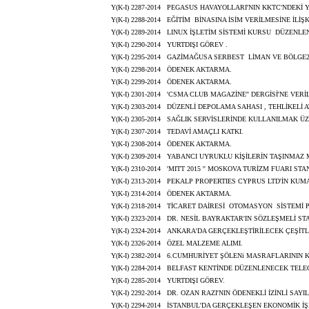
Y(K-I) 2287-2014
PEGASUS HAVAYOLLARI'NIN KKTC'NDEKİ YE
Y(K-I) 2288-2014
EĞİTİM BİNASINA İSİM VERİLMESİNE İLİŞKİN
Y(K-I) 2289-2014
LINUX İŞLETİM SİSTEMİ KURSU DÜZENLE
Y(K-I) 2290-2014
YURTDIŞI GÖREV .
Y(K-I) 2295-2014
GAZİMAĞUSA SERBEST LİMAN VE BÖLGE2
Y(K-I) 2298-2014
ÖDENEK AKTARMA.
Y(K-I) 2299-2014
ÖDENEK AKTARMA.
Y(K-I) 2301-2014
'CSMA CLUB MAGAZİNE'' DERGİSİ'NE VER
Y(K-I) 2303-2014
DÜZENLİ DEPOLAMA SAHASI , TEHLİKELİ A
Y(K-I) 2305-2014
SAĞLIK SERVİSLERİNDE KULLANILMAK ÜZE
Y(K-I) 2307-2014
TEDAVİ AMAÇLI KATKI.
Y(K-I) 2308-2014
ÖDENEK AKTARMA.
Y(K-I) 2309-2014
YABANCI UYRUKLU KİŞİLERİN TAŞINMAZ M
Y(K-I) 2310-2014
'MITT 2015 '' MOSKOVA TURİZM FUARI ST
Y(K-I) 2313-2014
PEKALP PROPERTIES CYPRUS LTD'İN KUMA
Y(K-I) 2314-2014
ÖDENEK AKTARMA.
Y(K-I) 2318-2014
TİCARET DAİRESİ OTOMASYON SİSTEMİ P
Y(K-I) 2323-2014
DR. NESİL BAYRAKTAR'IN SÖZLEŞMELİ ST
Y(K-I) 2324-2014
ANKARA'DA GERÇEKLEŞTİRİLECEK ÇEŞİTL
Y(K-I) 2326-2014
ÖZEL MALZEME ALIMI.
Y(K-I) 2382-2014
6.CUMHURİYET ŞÖLENi MASRAFLARININ KARŞ
Y(K-I) 2284-2014
BELFAST KENTİNDE DÜZENLENECEK TELEG
Y(K-I) 2285-2014
YURTDIŞI GÖREV.
Y(K-I) 2292-2014
DR. OZAN RAZI'NIN ÖDENEKLİ İZİNLİ SAYI
Y(K-I) 2294-2014
İSTANBUL'DA GERÇEKLEŞEN EKONOMİK İŞB