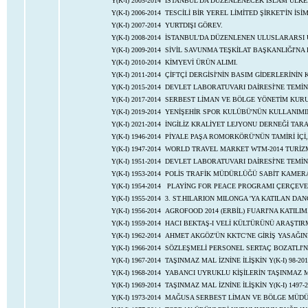
Y(K-I) 2005-2014
İSTANBUL'DA DÜZENLENECEK İSLAM ÜLKELE
Y(K-I) 2006-2014
TESCİLİ BİR YEREL LİMİTED ŞİRKET'İN İS
Y(K-I) 2007-2014
YURTDIŞI GÖREV.
Y(K-I) 2008-2014
İSTANBUL'DA DÜZENLENEN ULUSLARARSI 
Y(K-I) 2009-2014
SİVİL SAVUNMA TEŞKİLAT BAŞKANLIĞI'NA
Y(K-I) 2010-2014
KİMYEVİ ÜRÜN ALIMI.
Y(K-I) 2011-2014
ÇİFTÇİ DERGİSİ'NİN BASIM GİDERLERİNİN
Y(K-I) 2015-2014
DEVLET LABORATUVARI DAİRESİ'NE TEMİN 
Y(K-I) 2017-2014
SERBEST LİMAN VE BÖLGE YÖNETİM KURU
Y(K-I) 2019-2014
YENİŞEHİR SPOR KULÜBÜ'NÜN KULLANIMI
Y(K-I) 2021-2014
İNGİLİZ KRALİYET LEJYONU DERNEĞİ TARA
Y(K-I) 1946-2014
PİYALE PAŞA ROMORKÖRÜ'NÜN TAMİRİ İÇİ,
Y(K-I) 1947-2014
WORLD TRAVEL MARKET WTM-2014 TURİZM
Y(K-I) 1951-2014
DEVLET LABORATUVARI DAİRESİ'NE TEMİN
Y(K-I) 1953-2014
POLİS TRAFİK MÜDÜRLÜĞÜ SABİT KAMERA
Y(K-I) 1954-2014
PLAYİNG FOR PEACE PROGRAMI ÇERÇEVES
Y(K-I) 1955-2014
3. ST.HILARION MILONGA 'YA KATILAN D
Y(K-I) 1956-2014
AGROFOOD 2014 (ERBİL) FUARI'NA KATILIM
Y(K-I) 1959-2014
HACI BEKTAŞ-I VELİ KÜLTÜRÜNÜ ARAŞTIRMA
Y(K-I) 1962-2014
AHMET AKGÖZ'ÜN KKTC'NE GİRİŞ YASAĞIN
Y(K-I) 1966-2014
SÖZLEŞMELİ PERSONEL SERTAÇ BOZATLI'N
Y(K-I) 1967-2014
TAŞINMAZ MAL İZNİNE İLİŞKİN Y(K-I) 98-20
Y(K-I) 1968-2014
YABANCI UYRUKLU KİŞİLERİN TAŞINMAZ M
Y(K-I) 1969-2014
TAŞINMAZ MAL İZNİNE İLİŞKİN Y(K-I) 1497-
Y(K-I) 1973-2014
MAĞUSA SERBEST LİMAN VE BÖLGE MÜDÜR