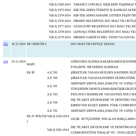
Y(K-I) 2369-2014
YABANCI UYRUKLU KİŞİLERİN TAŞINMAZ M
Y(K-I) 2373-2014
KIB-TEK ADINA TÜRKİYE İŞ BANKASI AŞ'D
Y(K-I) 2374-2014
KIB-TEK ADINA ASBANK LTD'DEN PEŞİN ÖD
Y(K-I) 2376-2014
DİKMEN BELEDİYESİ 2015 MALİ YILI BÜTÇE
Y(K-I) 2377-2014
GÜZELYURT BELEDİYESİ 2015 MALİ YILI BÜ
Y(K-I) 2378-2014
LEFKOŞA TÜRK BELEDİYESİ 2015 MALİ YIL
Y(K-I) 2279-2014
DİKMEN SAKİNİ ECMEL YAVRU'YA SOSYAL 
255
26.12.2014
EK I BÖLÜM I
2015 MALİ YILI BÜTÇE YASASI.
254
24.12.2014
GÖREVDEN ALINMA KARARNAMESİ:BAYINDIR
MAIN
EVRAM'IN MEVKİDEN ALINMASI.
EK III
A.E.765
ŞİRKETLER YASASI-SİCİLDEN KAYDININ SİL
A.E.766
ŞİRKETLER YASASI-KAYDININ SİLİ
AKRYAKIT (DEPOLAMA,NAKLİYE VE SATIŞ) Y
A.E.761
TÜPLERİNİN DENETLENMESİ(DEĞİŞİKLİK)TÜ
A.E.763
PATLAYICI MADDELER YASASI-PATLAYICI M
DIŞ TİCARET (DÜZENLEME VE DENETİM) YA
A.E.764
KIBRIS'TAN KUZEY KIBRIS TÜRK CUMHURİYE
A.E.762
AKRYAKIT (DEPOLAMA,NAKLİYE VE SATIŞ) Y
EK IV BÖLÜM
Y(K-I) 2320-2014
GELİR BÜTÇESİNDE YER ALAN HARÇLARIN
I
DIŞ TİCARET (DÜZENLEME VE DENETİM) KUZ
Y(K-I) 2281-2014
CUMHURİYETİ'NE İTHALAT VE / VEYA GEÇİCİ