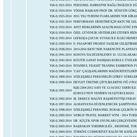
Y(K-I) 1921-2014
PERSONEL DAİRESİ'NE BAĞLI İNGİLİZCE E
Y(K-I) 1924-2014
YÖDAK BAŞKANI PROF DR. HÜSEYİN GÖKÇEK
Y(K-I) 1925-2014
2015 YILI TURİZM FUARLARININ YER KİRA
Y(K-I) 1931-2014
PERFORMANS DENETİMİ İÇİN KKTC'NE GEL
Y(K-I) 1933-2014
AFET RİSKLERİNİN AZALTILMASI GÜNÜ ETK
Y(K-I) 1934-2014
ÖZEL GÜVENLİK SİSTEMLERİ LTD'DEN HİZM
Y(K-I) 1935-2014
LEFKOŞA ÇOCUK YUVASI İLE İLGİLİ HİZMET
Y(K-I) 1939-2014
E- PASAPORT PROJESİ YAZILIM GELİŞTİRME
Y(K-I) 1938-2014
2014-2016 KKTC'NDE NARENCİYE PLANTASY
Y(K-I) 1941-2014
KOSOVA 'DA DÜZENLENEN 10. ULUSLARARA
Y(K-I) 1942-2014
KÜLTÜR SANAT DANIŞMA KURULU ÜYELERİ
Y(K-I) 1943-2014
İSTANBUL FILIGHT TRANING EXHIBITION FU
Y(K-I) 1945-2014
'CAS'' ÇALIŞANLARININ MAĞDURİYETLERİNİN
Y(K-I) 1909-2014
SÖZLEŞMELİ PERSONELİN GÖREV SÜRELER
Y(K-I) 1990-2014
DEVLET ÜRETME ÇİFTLİKLERİ'NE FİĞ (VİGO
K(II) 2304-2012 SAYI VE 12/10/2012 TARİH
Y(K-I) 1991-2014
KURULU'NUN YENİDEN OLUŞTURULMASI.
Y(K-I) 1992-2014
III. DERECE MALİYE BAŞMÜFETTİŞİ FERAY 
Y(K-I) 1997-2014
ALMANYA'DA DÜZENLENECEK ŞAMPİYONA'Y
Y(K-I) 1998-2014
SÖZLEŞMELİ PERSONEL BURAK ÇELİK'İN S
Y(K-I) 2000-2014
WORLD TRAVEL MARKET WTM - 2014 TURİZ
Y(K-I) 2002-2014
DR. KÜÇÜK SPOR OYUNLARI ÇERÇEVESİN
Y(K-I) 2003-2014
BAŞBAKAN YARDIMCILIĞI , EKONOMİ, TUR
Y(K-I) 2004-2014
TÜRKİYE CUMHURİYET RALİSİ NE KATILAN