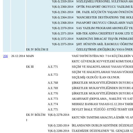
Y(K-I) 2359-2014
SÖZLEŞMELİ PERSONEL SÜLEYMAN AKO
Y(K-I) 2360-2014
OPTİK PASAPORT OKUYUCU YAZILIMI İLE
Y(K-I) 2361-2014
DR. FAZIL KÜÇÜK'ÜN YAŞAM ÖYKÜSÜNÜ
Y(K-I) 2364-2014
'MANCHESTER DESTİNATIONS THE HOLI
Y(K-I) 2368-2014
PASAPORT OKUYUCU CİHAZLARIN YAZI
Y(K-I) 2370-2014
SAS YAZILIM PROGRAMI ABONELİĞİ YI
Y(K-I) 2371-2014
KIB-TEK ADINA CREDİTEST BANK LTD.'
Y(K-I) 2372-2014
NARENCİYE İHRACAT TEŞVİK PRİMLERİNE 
Y(K-I) 2375-2014
ŞHT. HÜSEYİN AKİL İLKOKULU ÖĞRETME
EK IV BÖLÜM II
ÖZELEŞTİRME (DEĞİŞİKLİK) YASA ÖNE
256
26.12.2014
MAIN
VASİ TAYİNİ İSTİDA NO: 7/14 KÜÇÜKLERİ
KKTC GÜVENLİK KUVVETLERİ KOMUTANLIĞ
EK III
A.E.771
SEÇİM VE HALKOYLAMASI YASASI-YÜKS
SEÇİM VE HALKOYLAMASI YASASI-YÜKSEK
A.E.772
SEÇİLMİŞ OLDUĞU İLAN OLUNUR.
A.E.768
ŞİRKETLER MUKAYYİTLİĞİNDEN DUYURU-Ç
A.E.769
ŞİRKETLER MUKAYYİTLİĞİNDEN DUYURU-P
A.E.770
ŞİRKETLER MUKAYYİTLİĞİNDEN DUYURU-
A.E.773
AKARYAKIT (DEPOLAMA , NAKLİYE VE SAT
A.E.774
MERKEZ BANKASI YASASI-15.12.2014 TARİH
A.E.775
DEVLET İHALE TÜZÜĞÜ- ETTİĞİ TESBİT ED
EK IV BÖLÜM
Y(K-I) 2278-2014
KKTC'NİN TANITIMI AMACIYLA İZMİR VE 
I
Y(K-I) 2283-2014
İRLANDA'NIN DUBLIN KENTİNDE DÜZENLEN
Y(K-I) 2286-2014
ÜLKEMİZDE DÜZENLENEN ''XI. GENÇLER U