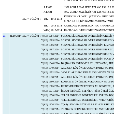
ZORLA MAL İKTİSABI YASASI-31.
A.E.630
1962 ZORLA MAL İKTİSABI YASASI-12.9.20
A.E.631
1962 ZORLA MAL İKTİSABI YASASI-12.9.2
KUZEY SAHİL YOLU (KAPLICA, BÜYÜKKO
EK IV BÖLÜM I
Y(K-I) 1918-2014
MALARA İLİŞKİN KAMULAŞTIRMA EMRİ.
Y(K-I) 2013-2014
ÇAYIROVA -MEHMETÇİK YOL YAPIMINDA
Y(K-I) 2012-2014
KAPILCA-BÜYÜKKONUK-ZİYAMET-YENİE
217
31.10.2014
EK IV BÖLÜM I
Y(K-I) 1984-2014
SOSYAL SİGORTALAR DAİRESİ'NİN CREDİT
Y(K-I) 1985-2014
SOSYAL SİGORTALAR DAİRESİ'NİN KIBRIS 
Y(K-I) 1986-2014
SOSYAL SİGORTALAR DAİRESİ'NİN LİMASO
Y(K-I) 1987-2014
SOSYAL SİGORTALAR DAİRESİ'NİN KIBRIS 
Y(K-I) 1988-2014
SOSYAL SİGORTALAR DAİRESİ'NİN KIBRIS 
Y(K-I) 1989-2014
SOSYAL SİGORTALAR DAİRESİ'NİN YAKIN D
Y(K-I) 1948-2014
BAŞBAKAN YARDIMCILIĞI , EKONOMİ, TUR
Y(K-I) 1949-2014
AKÇİÇEK KÖYÜ'NDE ÇOCUK PARKI YAPIMI 
Y(K-I) 1952-2014
'WOP FUARI 2014'' DUBAİ YAŞ MEYVE VE S
Y(K-I) 1958-2014
AKÇİÇEK KÖYÜ'NDE ÇOCUK PARKI YAPIMI 
Y(K-I) 1960-2014
KOZMETİK ÜRÜNLER KURULUNUN OLUŞTU
Y(K-I) 1965-2014
KKTC'NDE DÜZENLENECEK XI. GENÇLER ,
Y(K-I) 1971-2014
İSLAM İŞBİRLİĞİ TEŞKİLATI (İİT) ÜYESİ 
Y(K-I) 1974-2014
'BİLGİLENDİRME DENETÇİLERİ AVRUPA BÖ
Y(K-I) 1975-2014
'BİLGİLENDİRME DENETÇİLERİ AVRUPA BÖ
Y(K-I) 1976-2014
Y(K-I) 1679-2014 SAYI VE 3.9.2014 TARİHLİ
Y(K-I) 1978-2014
TRABZON DERNEKLERİ FEDERASYONU'NUN D
Y(K-I) 1902-2014
Y(K-I) 1543-2014 VE 20.8.2014 TARİHLİ KAR