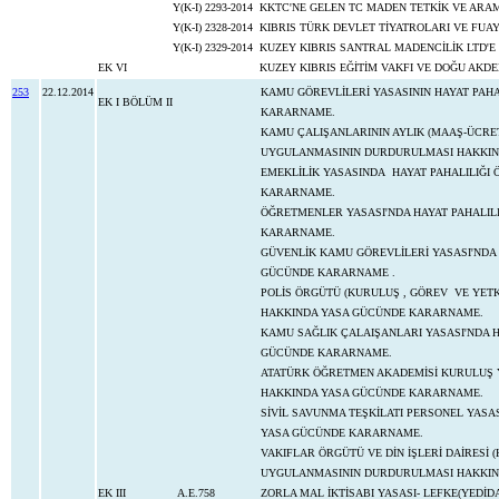
Y(K-I) 2293-2014
KKTC'NE GELEN TC MADEN TETKİK VE ARAM
Y(K-I) 2328-2014
KIBRIS TÜRK DEVLET TİYATROLARI VE FUAY
Y(K-I) 2329-2014
KUZEY KIBRIS SANTRAL MADENCİLİK LTD'E 
EK VI
KUZEY KIBRIS EĞİTİM VAKFI VE DOĞU AKDEN
253
22.12.2014
KAMU GÖREVLİLERİ YASASININ HAYAT PAH
EK I BÖLÜM II
KARARNAME.
KAMU ÇALIŞANLARININ AYLIK (MAAŞ-ÜCRET
UYGULANMASININ DURDURULMASI HAKKIN
EMEKLİLİK YASASINDA HAYAT PAHALILIĞI
KARARNAME.
ÖĞRETMENLER YASASI'NDA HAYAT PAHALI
KARARNAME.
GÜVENLİK KAMU GÖREVLİLERİ YASASI'NDA
GÜCÜNDE KARARNAME .
POLİS ÖRGÜTÜ (KURULUŞ , GÖREV VE YET
HAKKINDA YASA GÜCÜNDE KARARNAME.
KAMU SAĞLIK ÇALAIŞANLARI YASASI'NDA 
GÜCÜNDE KARARNAME.
ATATÜRK ÖĞRETMEN AKADEMİSİ KURULUŞ Y
HAKKINDA YASA GÜCÜNDE KARARNAME.
SİVİL SAVUNMA TEŞKİLATI PERSONEL YAS
YASA GÜCÜNDE KARARNAME.
VAKIFLAR ÖRGÜTÜ VE DİN İŞLERİ DAİRESİ 
UYGULANMASININ DURDURULMASI HAKKIN
EK III
A.E.758
ZORLA MAL İKTİSABI YASASI- LEFKE(YEDİD