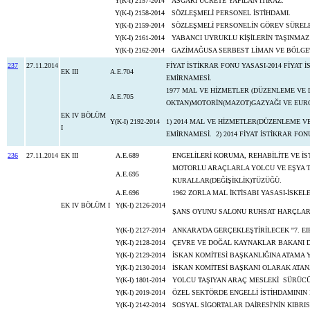
Y(K-I) 2157-2014
ASGARİ ÜCRETE YAPILAN İTİRAZ.
Y(K-I) 2158-2014
SÖZLEŞMELİ PERSONEL İSTİHDAMI.
Y(K-I) 2159-2014
SÖZLEŞMELİ PERSONELİN GÖREV SÜRELE
Y(K-I) 2161-2014
YABANCI UYRUKLU KİŞİLERİN TAŞINMAZ 
Y(K-I) 2162-2014
GAZİMAĞUSA SERBEST LİMAN VE BÖLGE'
237
27.11.2014
FİYAT İSTİKRAR FONU YASASI-2014 FİYAT
EK III
A.E.704
EMİRNAMESİ.
1977 MAL VE HİZMETLER (DÜZENLEME VE 
A.E.705
OKTAN)MOTORİN(MAZOT)GAZYAĞI 
EK IV BÖLÜM
Y(K-I) 2192-2014
1) 2014 MAL VE HİZMETLER(DÜZENLEME VE
I
EMİRNAMESİ. 2) 2014 FİYAT İSTİKRAR FO
236
27.11.2014
EK III
A.E.689
ENGELİLERİ KORUMA, REHABİLİTE VE İ
MOTORLU ARAÇLARLA YOLCU VE EŞYA TA
A.E.695
KURALLAR(DEĞİŞİKLİK)TÜZÜĞÜ.
A.E.696
1962 ZORLA MAL İKTİSABI YASASI-İSKEL
EK IV BÖLÜM I
Y(K-I) 2126-2014
ŞANS OYUNU SALONU RUHSAT HARÇLARI
Y(K-I) 2127-2014
ANKARA'DA GERÇEKLEŞTİRİLECEK ''7. EI
Y(K-I) 2128-2014
ÇEVRE VE DOĞAL KAYNAKLAR BAKANI D
Y(K-I) 2129-2014
İSKAN KOMİTESİ BAŞKANLIĞINA ATAMA Y
Y(K-I) 2130-2014
İSKAN KOMİTESİ BAŞKANI OLARAK ATAN
Y(K-I) 1801-2014
YOLCU TAŞIYAN ARAÇ MESLEKİ SÜRÜCÜ 
Y(K-I) 2019-2014
ÖZEL SEKTÖRDE ENGELLİ İSTİHDAMININ
Y(K-I) 2142-2014
SOSYAL SİGORTALAR DAİRESİ'NİN KIBRI